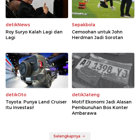
detikNews
Sepakbola
Roy Suryo Kalah Lagi dan
Cemoohan untuk John
Lagi
Herdman Jadi Sorotan
detikOto
detikJateng
Toyota: Punya Land Cruiser
Motif Ekonomi Jadi Alasan
Itu Investasi!
Pembunuhan Bos Konter
Ambarawa
Selengkapnya