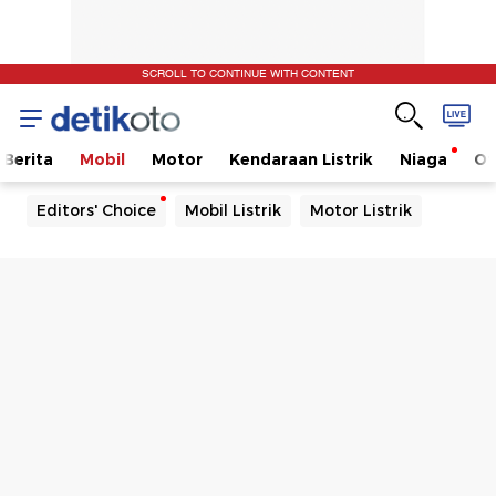
SCROLL TO CONTINUE WITH CONTENT
Berita
Mobil
Motor
Kendaraan Listrik
Niaga
Ot
Editors' Choice
Mobil Listrik
Motor Listrik