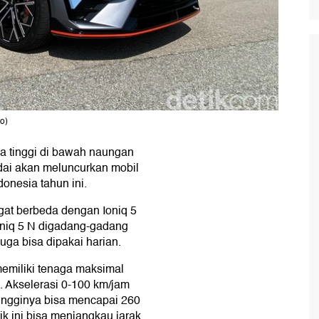
o)
ma tinggi di bawah naungan
dai akan meluncurkan mobil
donesia tahun ini.
at berbeda dengan Ioniq 5
Ioniq 5 N digadang-gadang
juga bisa dipakai harian.
memiliki tenaga maksimal
. Akselerasi 0-100 km/jam
rtingginya bisa mencapai 260
ik ini bisa menjangkau jarak