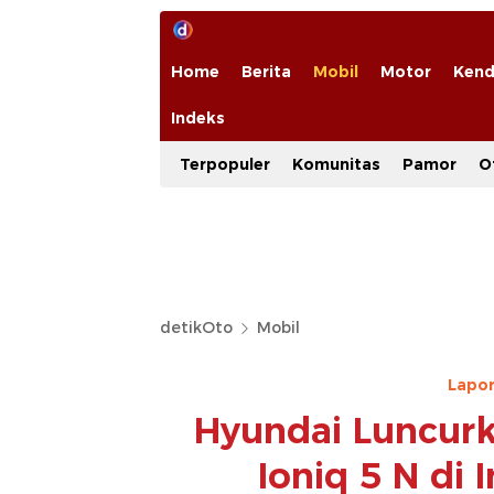
Home
Berita
Mobil
Motor
Kend
Indeks
Terpopuler
Komunitas
Pamor
O
detikOto
Mobil
Lapor
Hyundai Luncurk
Ioniq 5 N di 