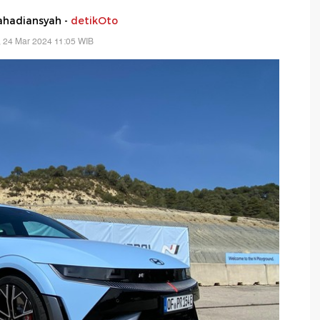
hadiansyah -
detikOto
 24 Mar 2024 11:05 WIB