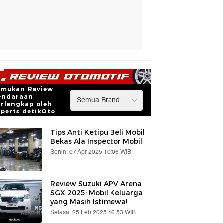
emukan Review
endaraan
erlengkap oleh
xperts detikOto
Tips Anti Ketipu Beli Mobil
Bekas Ala Inspector Mobil
Senin, 07 Apr 2025 10:06 WIB
Review Suzuki APV Arena
SGX 2025: Mobil Keluarga
yang Masih Istimewa!
Selasa, 25 Feb 2025 16:53 WIB