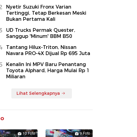
2
Nyetir Suzuki Fronx Varian
Tertinggi, Tetap Berkesan Meski
Bukan Pertama Kali
3
UD Trucks Permak Quester,
Sanggup 'Minum' BBM B50
4
Tantang Hilux-Triton, Nissan
Navara PRO-4X Dijual Rp 695 Juta
5
Kenalin Ini MPV Baru Penantang
Toyota Alphard, Harga Mulai Rp 1
Miliaran
Lihat Selengkapnya
to
10 Foto
9 Foto