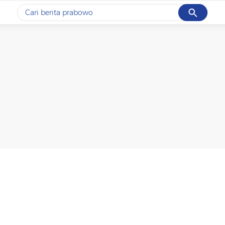
Cancel
Yang sedang ramai dicari
#1
data live draw sgp
#2
gempa hari ini
#3
prabowo
#4
iran
#5
demo
Promoted
Terakhir yang dicari
Loading...