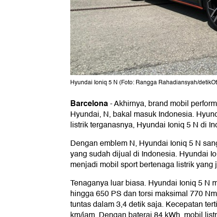
Hyundai Ioniq 5 N (Foto: Rangga Rahadiansyah/detikOt
Barcelona
-
Akhirnya, brand mobil perfor
Hyundai, N, bakal masuk Indonesia. Hyun
listrik terganasnya, Hyundai Ioniq 5 N di In
Dengan emblem N, Hyundai Ioniq 5 N sang
yang sudah dijual di Indonesia. Hyundai 
menjadi mobil sport bertenaga listrik yang 
Tenaganya luar biasa. Hyundai Ioniq 5 N 
hingga 650 PS dan torsi maksimal 770 Nm
tuntas dalam 3,4 detik saja. Kecepatan te
km/jam. Dengan baterai 84 kWh, mobil listr