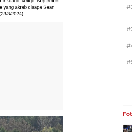
ir kuartal ketiga. September
#
ee yang akrab disapa Sean
(23/3/2024).
T
#
#
#
Fo