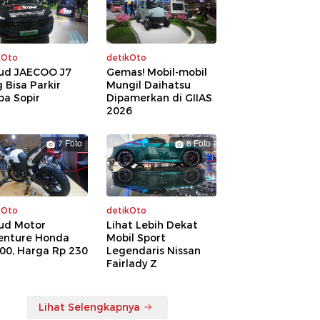
kOto
detikOto
ud JAECOO J7
Gemas! Mobil-mobil
 Bisa Parkir
Mungil Daihatsu
pa Sopir
Dipamerkan di GIIAS
2026
7 Foto
8 Foto
kOto
detikOto
ud Motor
Lihat Lebih Dekat
enture Honda
Mobil Sport
00, Harga Rp 230
Legendaris Nissan
a
Fairlady Z
Lihat Selengkapnya