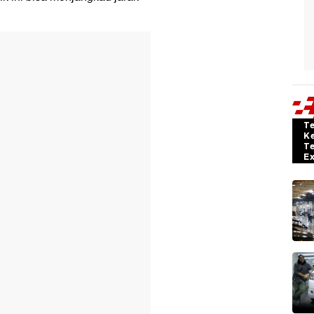
T
K
T
E