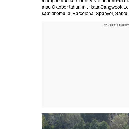
memperkenalkan Ioniq 5 N di Indonesia akh
atau Oktober tahun ini," kata Sangwook L
saat ditemui di Barcelona, Spanyol, Sabtu 
ADVERTISEMEN