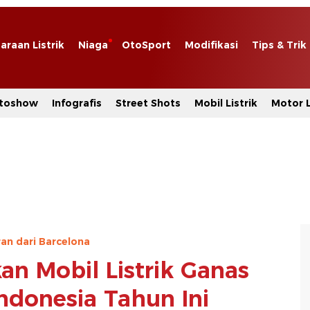
araan Listrik
Niaga
OtoSport
Modifikasi
Tips & Trik
toshow
Infografis
Street Shots
Mobil Listrik
Motor L
an dari Barcelona
an Mobil Listrik Ganas
Indonesia Tahun Ini