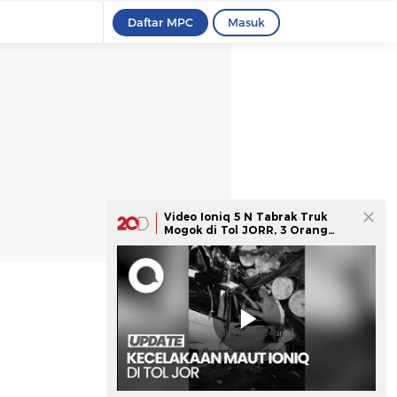
Daftar MPC
Masuk
Video Ioniq 5 N Tabrak Truk
Mogok di Tol JORR, 3 Orang
Tewas