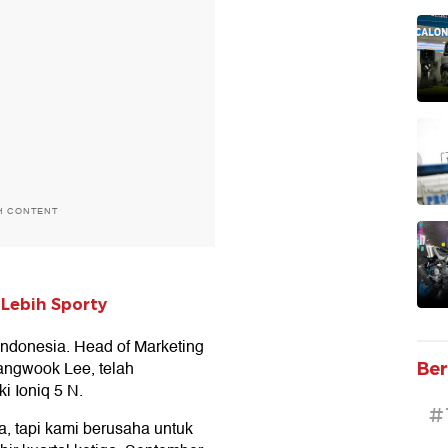
H CONTENT
 Lebih Sporty
Indonesia. Head of Marketing
angwook Lee, telah
Ber
 Ioniq 5 N.
#
, tapi kami berusaha untuk