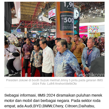
Presiden Jokowi di booth Suzuki melihat Jimny 5 pintu pada gelaran IIMS
2024 Foto: Luthfi Anshori/detikOto
Sebagai informasi, IIMS 2024 diramaikan puluhan merek
motor dan mobil dari berbagai negara. Pada sektor roda
empat, ada Audi,BYD,BMW,Chery, Citroen,Daihatsu,