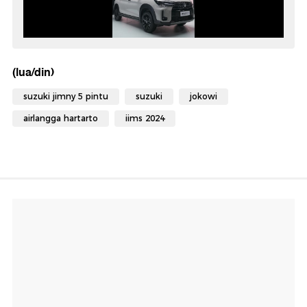
(lua/din)
suzuki jimny 5 pintu
suzuki
jokowi
airlangga hartarto
iims 2024