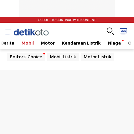
SCROLL TO CONTINUE WITH CONTENT
Berita
Mobil
Motor
Kendaraan Listrik
Niaga
Ot
Editors' Choice
Mobil Listrik
Motor Listrik