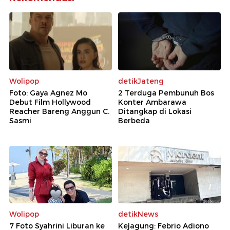
Wolipop
detikJateng
Foto: Gaya Agnez Mo
2 Terduga Pembunuh Bos
Debut Film Hollywood
Konter Ambarawa
Reacher Bareng Anggun C.
Ditangkap di Lokasi
Sasmi
Berbeda
Wolipop
detikNews
7 Foto Syahrini Liburan ke
Kejagung: Febrio Adiono