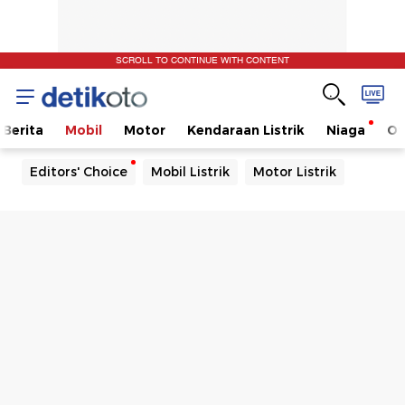
SCROLL TO CONTINUE WITH CONTENT
Berita
Mobil
Motor
Kendaraan Listrik
Niaga
Ot
Editors' Choice
Mobil Listrik
Motor Listrik