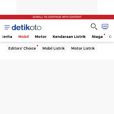
SCROLL TO CONTINUE WITH CONTENT
Berita
Mobil
Motor
Kendaraan Listrik
Niaga
Ot
Editors' Choice
Mobil Listrik
Motor Listrik