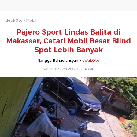
detikOto
Mobil
Pajero Sport Lindas Balita di
Makassar, Catat! Mobil Besar Blind
Spot Lebih Banyak
Rangga Rahadiansyah -
detikOto
Kamis, 07 Sep 2023 06:34 WIB