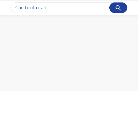
Cancel
Yang sedang ramai dicari
#1
data live draw sgp
#2
piala presiden 2026
#3
prabowo
#4
iran
#5
gempa hari ini
Promoted
Terakhir yang dicari
Loading...