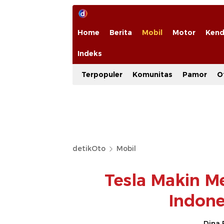
Home
Berita
Mobil
Motor
Kend
Indeks
Terpopuler
Komunitas
Pamor
O
detikOto
Mobil
Tesla Makin M
Indone
Dina 