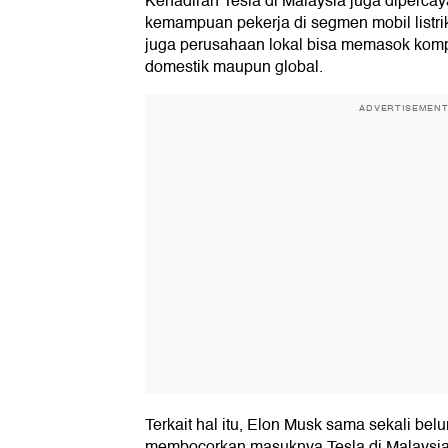
Kehadiran Tesla di Malaysia juga diperca
kemampuan pekerja di segmen mobil listrik
juga perusahaan lokal bisa memasok komp
domestik maupun global.
ADVERTISEMEN
Terkait hal itu, Elon Musk sama sekali bel
membocorkan masuknya Tesla di Malaysia di