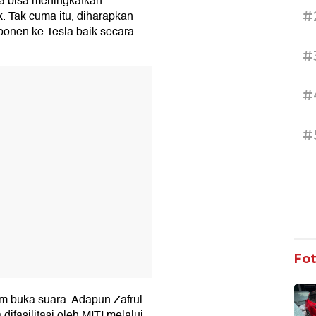
ya bisa meningkatkan
. Tak cuma itu, diharapkan
#
onen ke Tesla baik secara
#
T
#
#
Fo
um buka suara. Adapun Zafrul
fasilitasi oleh MITI melalui