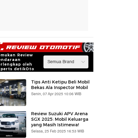
emukan Review
endaraan
erlengkap oleh
xperts detikOto
Tips Anti Ketipu Beli Mobil
Bekas Ala Inspector Mobil
Senin, 07 Apr 2025 10:06 WIB
Review Suzuki APV Arena
SGX 2025: Mobil Keluarga
yang Masih Istimewa!
Selasa, 25 Feb 2025 16:53 WIB