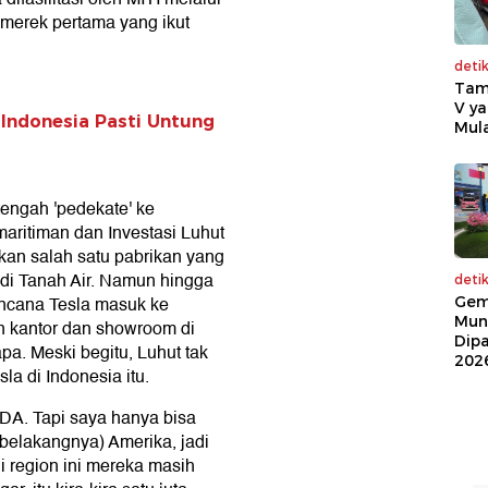
h merek pertama yang ikut
deti
Tam
V ya
i Indonesia Pasti Untung
Mula
tengah 'pedekate' ke
aritiman dan Investasi Luhut
kan salah satu pabrikan yang
di Tanah Air. Namun hingga
deti
rencana Tesla masuk ke
Gem
Mun
n kantor dan showroom di
Dip
pa. Meski begitu, Luhut tak
202
la di Indonesia itu.
NDA. Tapi saya hanya bisa
 belakangnya) Amerika, jadi
 region ini mereka masih