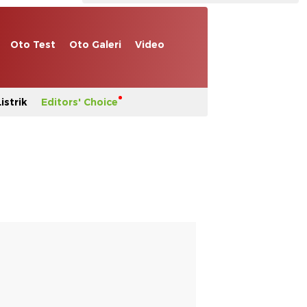
Oto Test
Oto Galeri
Video
istrik
Editors' Choice