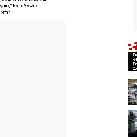
sia," kata Anwar
Star.
T
K
T
E