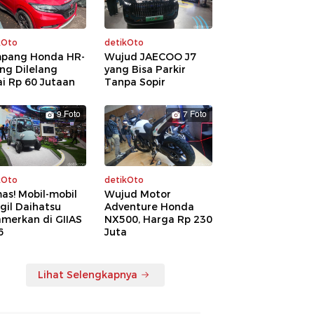
kOto
detikOto
pang Honda HR-
Wujud JAECOO J7
ng Dilelang
yang Bisa Parkir
i Rp 60 Jutaan
Tanpa Sopir
9 Foto
7 Foto
kOto
detikOto
as! Mobil-mobil
Wujud Motor
gil Daihatsu
Adventure Honda
amerkan di GIIAS
NX500, Harga Rp 230
6
Juta
Lihat Selengkapnya