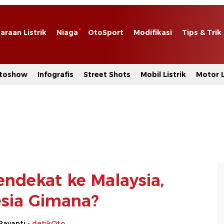
araan Listrik
Niaga
OtoSport
Modifikasi
Tips & Trik
toshow
Infografis
Street Shots
Mobil Listrik
Motor L
endekat ke Malaysia,
sia Gimana?
Rayanti -
detikOto