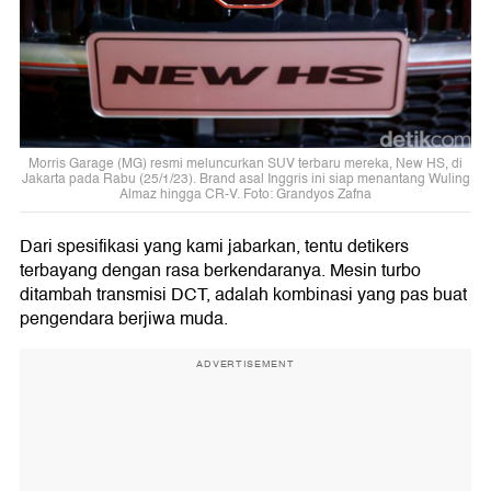
Morris Garage (MG) resmi meluncurkan SUV terbaru mereka, New HS, di
Jakarta pada Rabu (25/1/23). Brand asal Inggris ini siap menantang Wuling
Almaz hingga CR-V. Foto: Grandyos Zafna
Dari spesifikasi yang kami jabarkan, tentu detikers
terbayang dengan rasa berkendaranya. Mesin turbo
ditambah transmisi DCT, adalah kombinasi yang pas buat
pengendara berjiwa muda.
ADVERTISEMENT