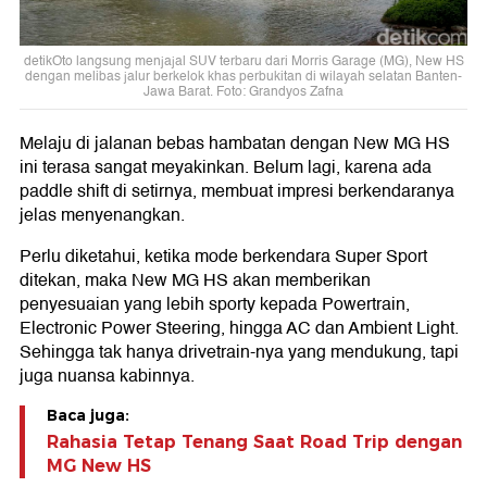
detikOto langsung menjajal SUV terbaru dari Morris Garage (MG), New HS
dengan melibas jalur berkelok khas perbukitan di wilayah selatan Banten-
Jawa Barat. Foto: Grandyos Zafna
Melaju di jalanan bebas hambatan dengan New MG HS
ini terasa sangat meyakinkan. Belum lagi, karena ada
paddle shift di setirnya, membuat impresi berkendaranya
jelas menyenangkan.
Perlu diketahui, ketika mode berkendara Super Sport
ditekan, maka New MG HS akan memberikan
penyesuaian yang lebih sporty kepada Powertrain,
Electronic Power Steering, hingga AC dan Ambient Light.
Sehingga tak hanya drivetrain-nya yang mendukung, tapi
juga nuansa kabinnya.
Baca juga:
Rahasia Tetap Tenang Saat Road Trip dengan
MG New HS