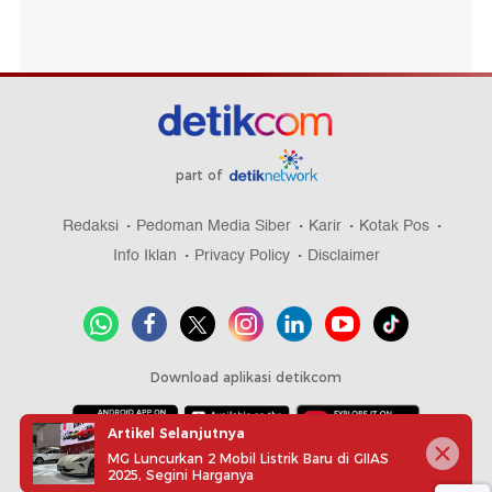
part of
Redaksi
Pedoman Media Siber
Karir
Kotak Pos
Info Iklan
Privacy Policy
Disclaimer
Download aplikasi detikcom
Artikel Selanjutnya
MG Luncurkan 2 Mobil Listrik Baru di GIIAS
Copyright @ 2026 detikcom, All right reserved
2025, Segini Harganya