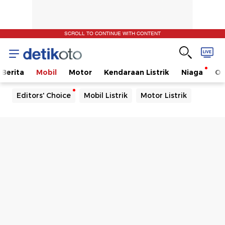
SCROLL TO CONTINUE WITH CONTENT
Berita
Mobil
Motor
Kendaraan Listrik
Niaga
Ot
Editors' Choice
Mobil Listrik
Motor Listrik