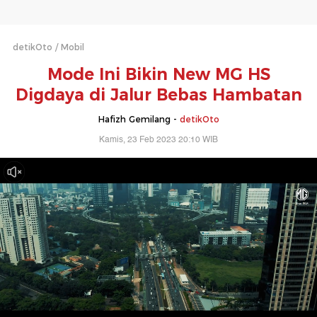
detikOto
Mobil
Mode Ini Bikin New MG HS
Digdaya di Jalur Bebas Hambatan
Hafizh Gemilang -
detikOto
Kamis, 23 Feb 2023 20:10 WIB