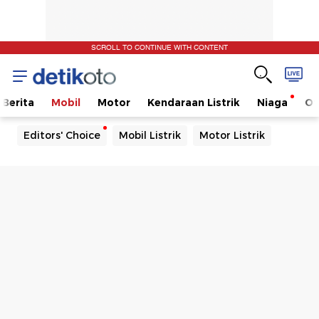
SCROLL TO CONTINUE WITH CONTENT
Berita
Mobil
Motor
Kendaraan Listrik
Niaga
Ot
Editors' Choice
Mobil Listrik
Motor Listrik