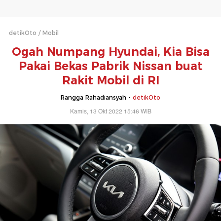
detikOto
Mobil
Ogah Numpang Hyundai, Kia Bisa
Pakai Bekas Pabrik Nissan buat
Rakit Mobil di RI
Rangga Rahadiansyah -
detikOto
Kamis, 13 Okt 2022 15:46 WIB