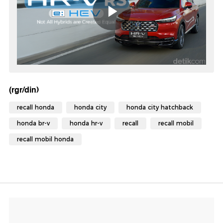
(rgr/din)
recall honda
honda city
honda city hatchback
honda br-v
honda hr-v
recall
recall mobil
recall mobil honda