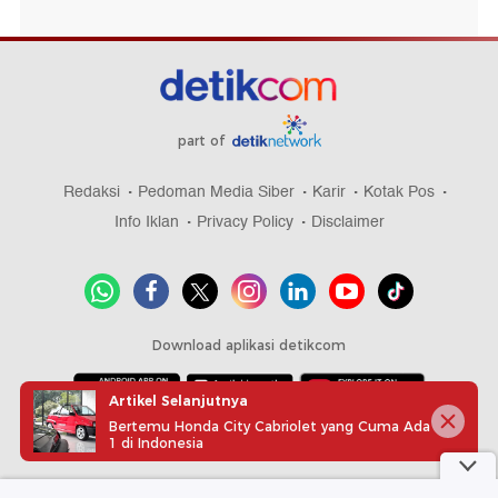
part of
Redaksi
Pedoman Media Siber
Karir
Kotak Pos
Info Iklan
Privacy Policy
Disclaimer
Download aplikasi detikcom
Artikel Selanjutnya
Bertemu Honda City Cabriolet yang Cuma Ada
Copyright @ 2026 detikcom, All right reserved
1 di Indonesia