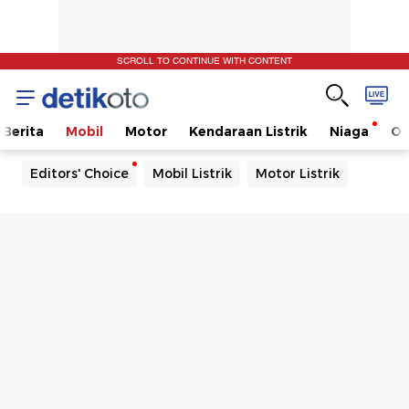
SCROLL TO CONTINUE WITH CONTENT
Berita
Mobil
Motor
Kendaraan Listrik
Niaga
Ot
Editors' Choice
Mobil Listrik
Motor Listrik