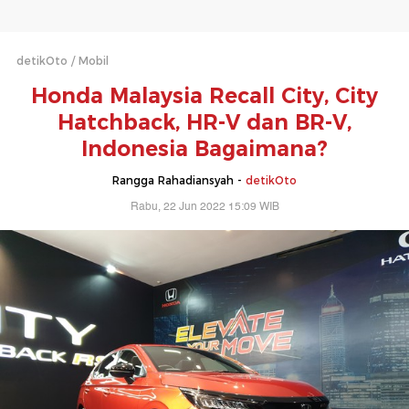
detikOto
Mobil
Honda Malaysia Recall City, City
Hatchback, HR-V dan BR-V,
Indonesia Bagaimana?
Rangga Rahadiansyah -
detikOto
Rabu, 22 Jun 2022 15:09 WIB