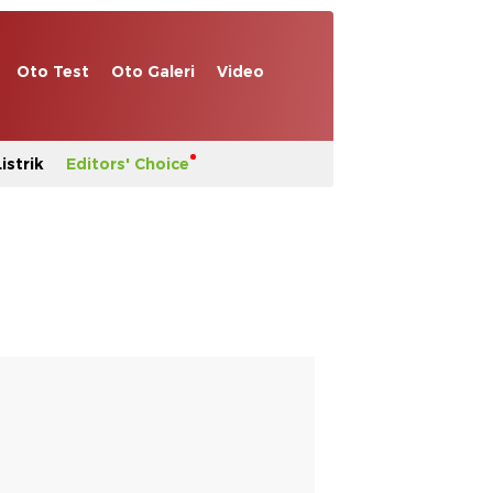
Oto Test
Oto Galeri
Video
istrik
Editors' Choice