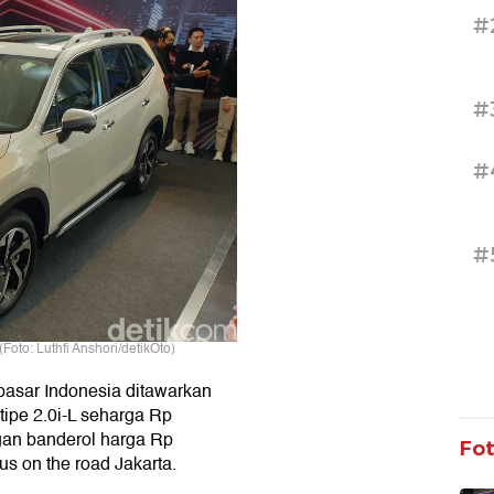
#
#
#
#
oto: Luthfi Anshori/detikOto)
pasar Indonesia ditawarkan
tipe 2.0i-L seharga Rp
gan banderol harga Rp
Fo
us on the road Jakarta.