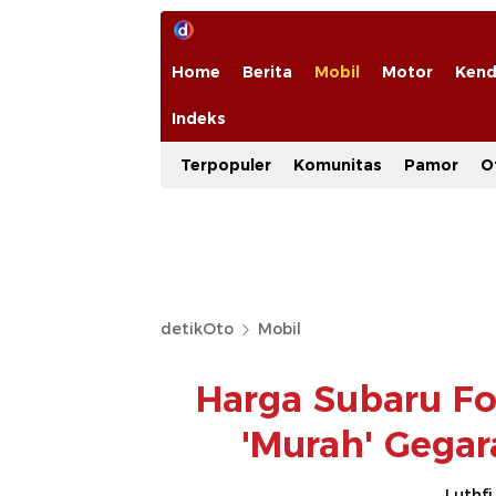
Home
Berita
Mobil
Motor
Kend
Indeks
Terpopuler
Komunitas
Pamor
O
detikOto
Mobil
Harga Subaru Fo
'Murah' Gegar
Luthfi