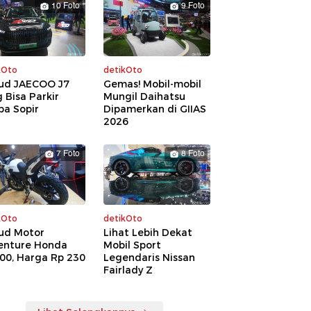
10 Foto
9 Foto
kOto
detikOto
ud JAECOO J7
Gemas! Mobil-mobil
 Bisa Parkir
Mungil Daihatsu
pa Sopir
Dipamerkan di GIIAS
2026
7 Foto
8 Foto
kOto
detikOto
ud Motor
Lihat Lebih Dekat
enture Honda
Mobil Sport
00, Harga Rp 230
Legendaris Nissan
a
Fairlady Z