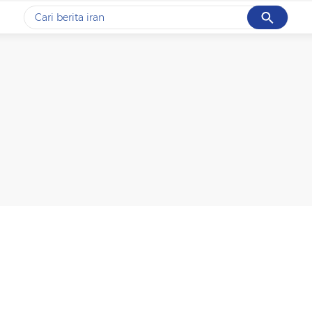
Cancel
Yang sedang ramai dicari
#1
gempa hari ini
#2
gempa
#3
prabowo
#4
iran
#5
demo
Promoted
Terakhir yang dicari
Loading...