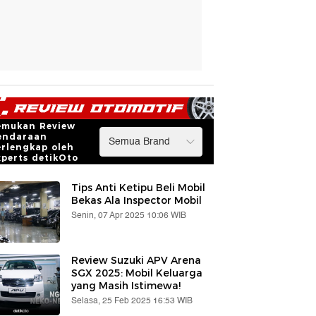
emukan Review
endaraan
erlengkap oleh
xperts detikOto
Tips Anti Ketipu Beli Mobil
Bekas Ala Inspector Mobil
Senin, 07 Apr 2025 10:06 WIB
Review Suzuki APV Arena
SGX 2025: Mobil Keluarga
yang Masih Istimewa!
Selasa, 25 Feb 2025 16:53 WIB