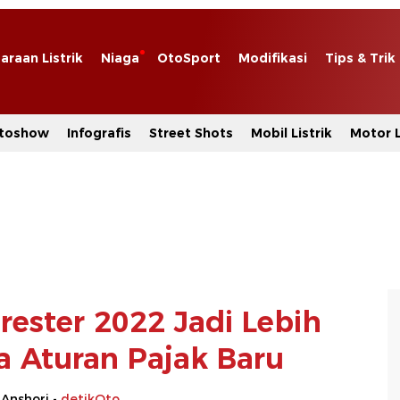
araan Listrik
Niaga
OtoSport
Modifikasi
Tips & Trik
toshow
Infografis
Street Shots
Mobil Listrik
Motor L
rester 2022 Jadi Lebih
a Aturan Pajak Baru
 Anshori -
detikOto