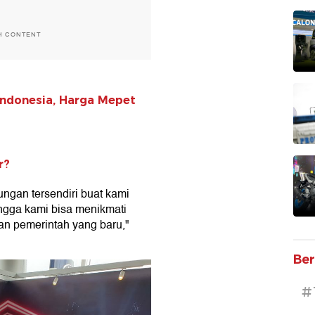
H CONTENT
 Indonesia, Harga Mepet
r?
ngan tersendiri buat kami
ngga kami bisa menikmati
n pemerintah yang baru,"
Ber
#