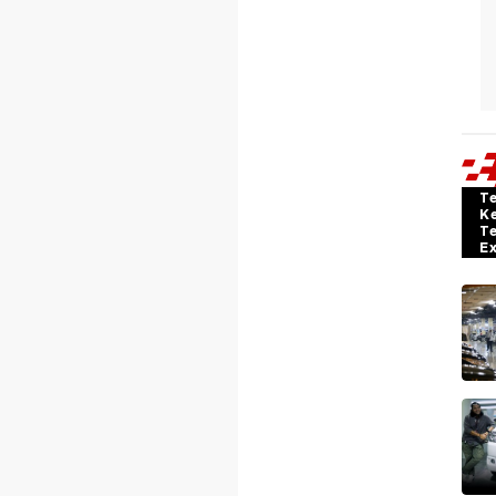
T
K
T
E