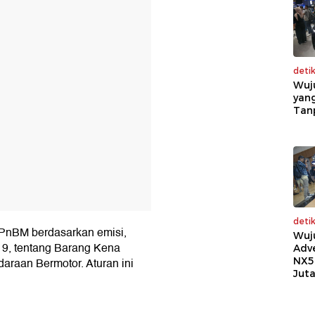
T
deti
Wuj
yang
Tan
deti
PPnBM berdasarkan emisi,
Wuj
19, tentang Barang Kena
Adv
NX5
raan Bermotor. Aturan ini
Jut