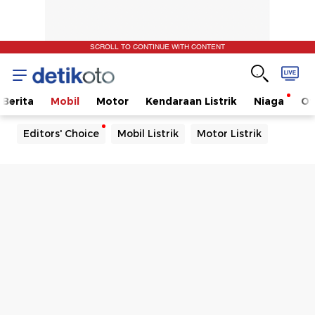
SCROLL TO CONTINUE WITH CONTENT
Berita
Mobil
Motor
Kendaraan Listrik
Niaga
Ot
Editors' Choice
Mobil Listrik
Motor Listrik