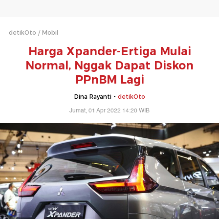
detikOto
Mobil
Harga Xpander-Ertiga Mulai
Normal, Nggak Dapat Diskon
PPnBM Lagi
Dina Rayanti -
detikOto
Jumat, 01 Apr 2022 14:20 WIB