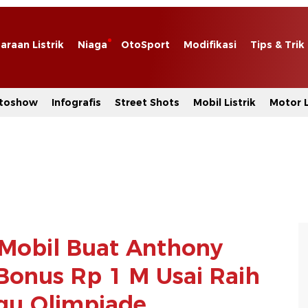
araan Listrik
Niaga
OtoSport
Modifikasi
Tips & Trik
toshow
Infografis
Street Shots
Mobil Listrik
Motor L
Mobil Buat Anthony
 Bonus Rp 1 M Usai Raih
gu Olimpiade