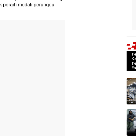
uk peraih medali perunggu
T
K
T
E