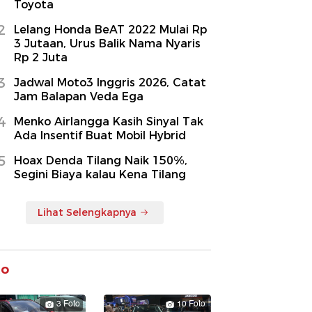
Toyota
2
Lelang Honda BeAT 2022 Mulai Rp
3 Jutaan, Urus Balik Nama Nyaris
Rp 2 Juta
3
Jadwal Moto3 Inggris 2026, Catat
Jam Balapan Veda Ega
4
Menko Airlangga Kasih Sinyal Tak
Ada Insentif Buat Mobil Hybrid
5
Hoax Denda Tilang Naik 150%,
Segini Biaya kalau Kena Tilang
Lihat Selengkapnya
to
3 Foto
10 Foto