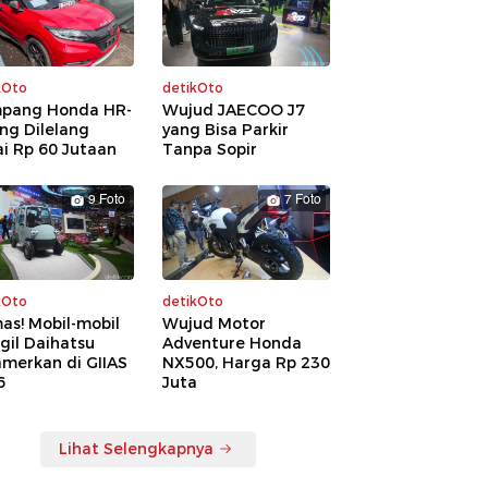
kOto
detikOto
pang Honda HR-
Wujud JAECOO J7
ng Dilelang
yang Bisa Parkir
i Rp 60 Jutaan
Tanpa Sopir
9 Foto
7 Foto
kOto
detikOto
as! Mobil-mobil
Wujud Motor
gil Daihatsu
Adventure Honda
amerkan di GIIAS
NX500, Harga Rp 230
6
Juta
Lihat Selengkapnya