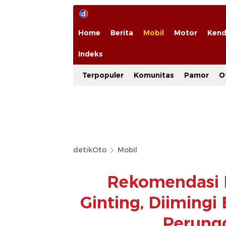
Home
Berita
Mobil
Motor
Kend
Indeks
Terpopuler
Komunitas
Pamor
O
detikOto
Mobil
Rekomendasi 
Ginting, Diimingi
Perung