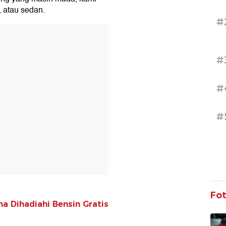
 atau sedan.
#
T
#
#
#
Fo
na Dihadiahi Bensin Gratis