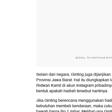
SCROLL TO CONTINUE WIT
Selain dari negara, Ginting juga dijanjika
Provinsi Jawa Barat. Hal itu diungkapkan
Ridwan Kamil di akun Instagram pribadiny
bentuk apakah hadiah tersebut nantinya.
Jika Ginting berencana menggunakan hadi
kebutuhan membeli kendaraan, maka cukup
bawah harga Rp 1 miliar. Melihat usia Gin