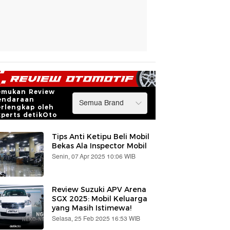
emukan Review
endaraan
erlengkap oleh
xperts detikOto
Tips Anti Ketipu Beli Mobil
Bekas Ala Inspector Mobil
Senin, 07 Apr 2025 10:06 WIB
Review Suzuki APV Arena
SGX 2025: Mobil Keluarga
yang Masih Istimewa!
Selasa, 25 Feb 2025 16:53 WIB