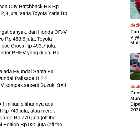
onda City Hatchback RS Rp
,8 juta, serta Toyota Yaris Rp
deti
ngat banyak, dari Honda CR-V
Tam
V ya
vo Rp 483,6 juta, Toyota
Mula
lipse Cross Rp 493,7 juta,
lander PHEV yang dijual Rp
ya ada Hyundai Santa Fe
yundai Palisade D 2.2
SUV kompak seperti Suzuki SX4
deti
Gem
Mun
1 miliar, pilihannya ada
Dip
202
 Rp 749 juta, atau merek
arde Rp 779 juta (off the
dition Rp 920 juta (off the