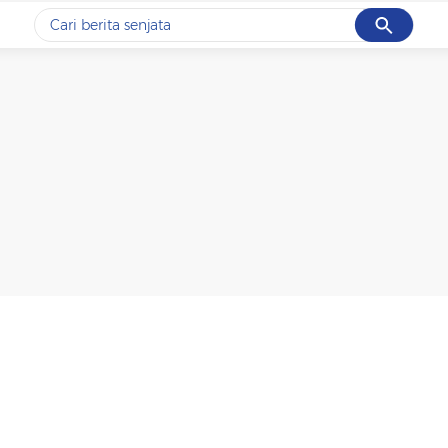
Cancel
Yang sedang ramai dicari
#1
data live draw sgp
#2
iran
#3
senjata
#4
prabowo
#5
gempa hari ini
Promoted
Terakhir yang dicari
Loading...