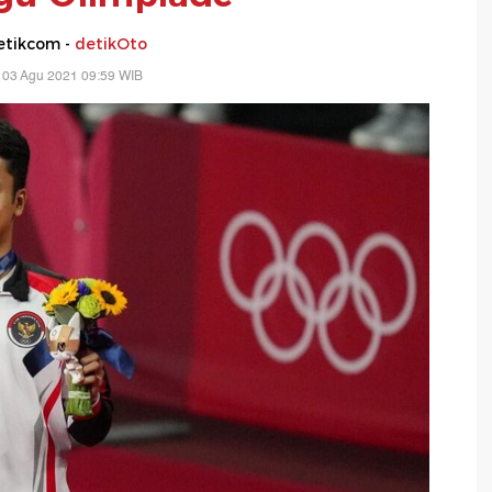
etikcom -
detikOto
 03 Agu 2021 09:59 WIB