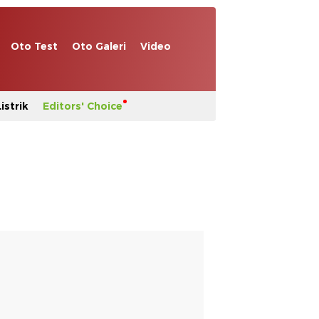
Oto Test
Oto Galeri
Video
istrik
Editors' Choice