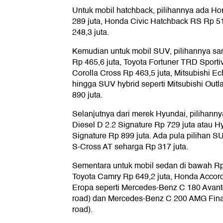
Untuk mobil hatchback, pilihannya ada H
289 juta, Honda Civic Hatchback RS Rp 512
248,3 juta.
Kemudian untuk mobil SUV, pilihannya sa
Rp 465,6 juta, Toyota Fortuner TRD Sporti
Corolla Cross Rp 463,5 juta, Mitsubishi Ec
hingga SUV hybrid seperti Mitsubishi Out
890 juta.
Selanjutnya dari merek Hyundai, pilihann
Diesel D 2.2 Signature Rp 729 juta atau H
Signature Rp 899 juta. Ada pula pilihan 
S-Cross AT seharga Rp 317 juta.
Sementara untuk mobil sedan di bawah Rp 
Toyota Camry Rp 649,2 juta, Honda Accord
Eropa seperti Mercedes-Benz C 180 Avantg
road) dan Mercedes-Benz C 200 AMG Final E
road).