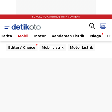
SCROLL TO CONTINUE WITH CONTENT
Berita
Mobil
Motor
Kendaraan Listrik
Niaga
Ot
Editors' Choice
Mobil Listrik
Motor Listrik