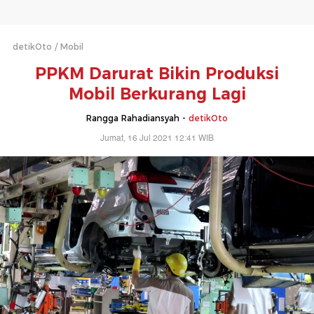
detikOto
Mobil
PPKM Darurat Bikin Produksi
Mobil Berkurang Lagi
Rangga Rahadiansyah -
detikOto
Jumat, 16 Jul 2021 12:41 WIB