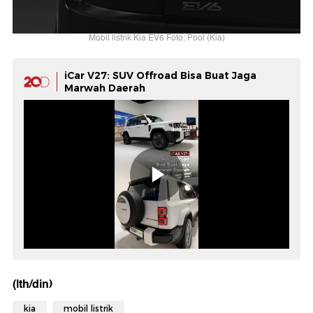
Mobil listrik Kia EV6 Foto: Pool (Kia)
iCar V27: SUV Offroad Bisa Buat Jaga
Marwah Daerah
(lth/din)
kia
mobil listrik