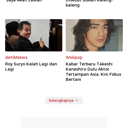
'Saya Akan Lawan'
Disebut Bukan Kaleng-
kaleng
detikNews
Wolipop
Roy Suryo Kalah Lagi dan
Kabar Terbaru Takeshi
Lagi
Kaneshiro Dulu Aktor
Tertampan Asia, Kini Fokus
Bertani
Selengkapnya