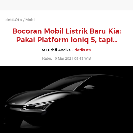
detikOto
Mobil
Bocoran Mobil Listrik Baru Kia:
Pakai Platform Ioniq 5, tapi...
M Luthfi Andika -
detikOto
Rabu, 10 Mar 2021 09:43 WIB