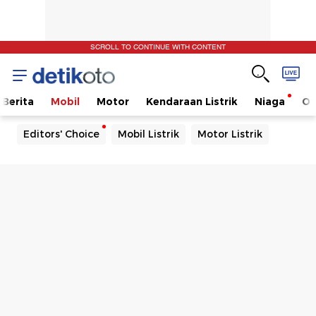
SCROLL TO CONTINUE WITH CONTENT
Berita
Mobil
Motor
Kendaraan Listrik
Niaga
Ot
Editors' Choice
Mobil Listrik
Motor Listrik