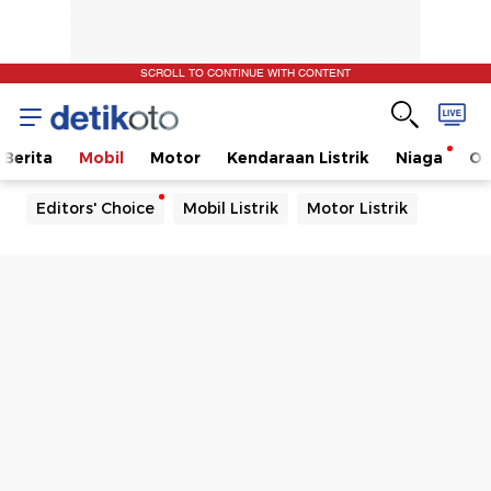
SCROLL TO CONTINUE WITH CONTENT
Berita
Mobil
Motor
Kendaraan Listrik
Niaga
Ot
Editors' Choice
Mobil Listrik
Motor Listrik