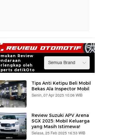
emukan Review
endaraan
erlengkap oleh
xperts detikOto
Tips Anti Ketipu Beli Mobil
Bekas Ala Inspector Mobil
Senin, 07 Apr 2025 10:06 WIB
Review Suzuki APV Arena
SGX 2025: Mobil Keluarga
yang Masih Istimewa!
Selasa, 25 Feb 2025 16:53 WIB