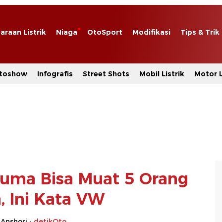
araan Listrik
Niaga
OtoSport
Modifikasi
Tips & Trik
toshow
Infografis
Street Shots
Mobil Listrik
Motor L
Cuma Bisa Muat 5 Orang
, Ini Kata VW
 Anshori -
detikOto