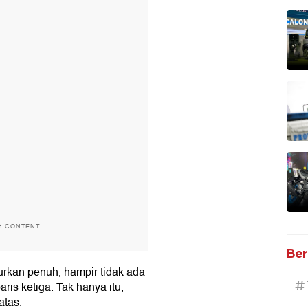
H CONTENT
Ber
durkan penuh, hampir tidak ada
#
ris ketiga. Tak hanya itu,
atas.