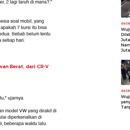
, 2 lagi taruh di mana?,"
esia soal mobil, yang
deti
apakah 7 kursi itu bisa
Wuj
edua. Sebab belum tentu
Dile
setiap hari.
Juta
Nam
Jut
wan Berat, dari CR-V
deti
Wuj
u," ujarnya.
yang
Tan
an model VW yang dirakit di
lai diperkenalkan di
, beberapa waktu lalu.