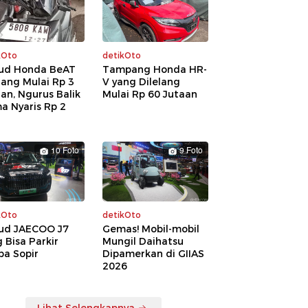
kOto
detikOto
ud Honda BeAT
Tampang Honda HR-
lang Mulai Rp 3
V yang Dilelang
an, Ngurus Balik
Mulai Rp 60 Jutaan
a Nyaris Rp 2
a
10 Foto
9 Foto
kOto
detikOto
ud JAECOO J7
Gemas! Mobil-mobil
 Bisa Parkir
Mungil Daihatsu
pa Sopir
Dipamerkan di GIIAS
2026
Lihat Selengkapnya