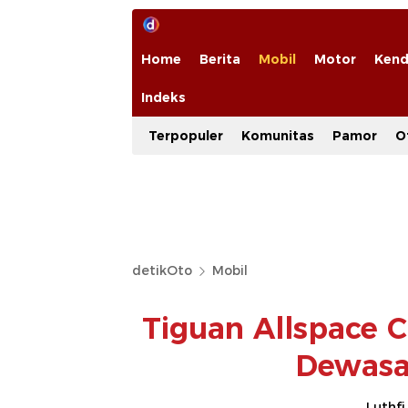
Home
Berita
Mobil
Motor
Kend
Indeks
Terpopuler
Komunitas
Pamor
O
detikOto
Mobil
Tiguan Allspace 
Dewasa
Luthfi