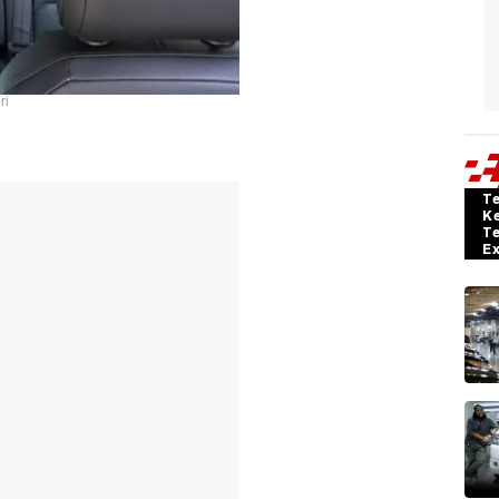
ri
T
K
T
E