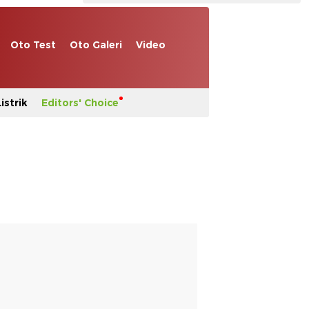
Oto Test
Oto Galeri
Video
istrik
Editors' Choice