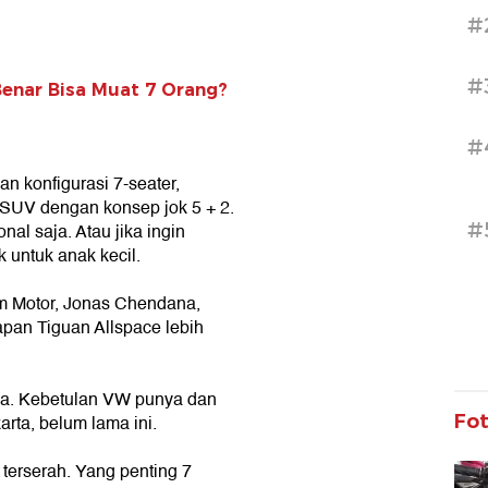
#
#
 Benar Bisa Muat 7 Orang?
#
an konfigurasi 7-seater,
l SUV dengan konsep jok 5 + 2.
#
nal saja. Atau jika ingin
 untuk anak kecil.
am Motor, Jonas Chendana,
pan Tiguan Allspace lebih
esia. Kebetulan VW punya dan
Fo
arta, belum lama ini.
 terserah. Yang penting 7