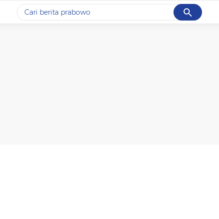
Cancel
Yang sedang ramai dicari
#1
data live draw sgp
#2
k-talk
#3
kebakaran
#4
prabowo
#5
gempa hari ini
Promoted
Terakhir yang dicari
Loading...