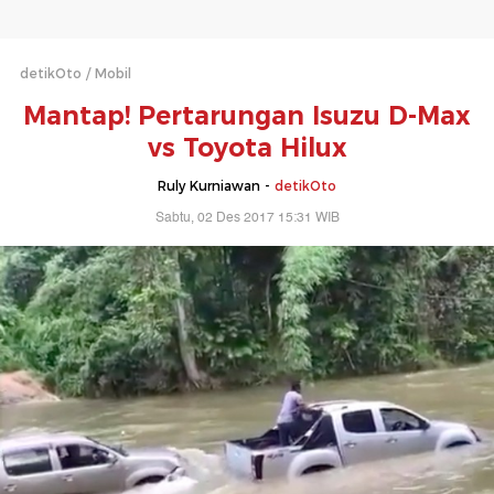
detikOto
Mobil
Mantap! Pertarungan Isuzu D-Max
vs Toyota Hilux
Ruly Kurniawan -
detikOto
Sabtu, 02 Des 2017 15:31 WIB