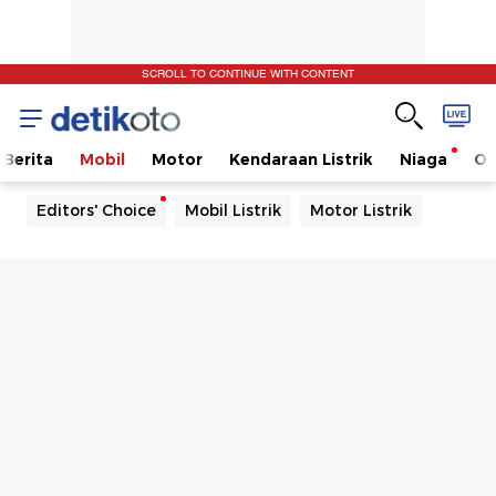
SCROLL TO CONTINUE WITH CONTENT
Berita
Mobil
Motor
Kendaraan Listrik
Niaga
Ot
Editors' Choice
Mobil Listrik
Motor Listrik