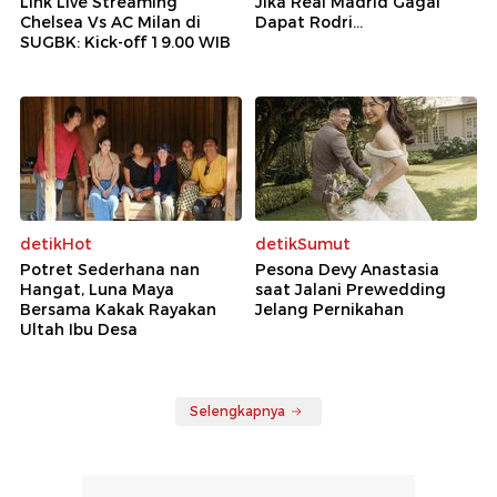
Link Live Streaming
Jika Real Madrid Gagal
Chelsea Vs AC Milan di
Dapat Rodri...
SUGBK: Kick-off 19.00 WIB
detikHot
detikSumut
Potret Sederhana nan
Pesona Devy Anastasia
Hangat, Luna Maya
saat Jalani Prewedding
Bersama Kakak Rayakan
Jelang Pernikahan
Ultah Ibu Desa
Selengkapnya