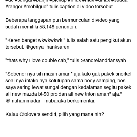
#dc #sungai #banjir #pickup #hilux #mux #dmax #strada
#ranger #mobilgue" tulis caption di video tersebut.
Beberapa tanggapan pun bermunculan divideo yang
sudah memiliki 58,148 penonton.
"Keren banget wkwkwkwk," tulis salah satu pengikut akun
tersebut, @geriya_hanksaren
"thats why I love double cab," tulis @andreiandriansyah
"Sebener nya sih masih aman* aja kalo gak pakek snorkel
soal nya intake nya ketutupan sama body samping, bos
saya sering lewat sungai dengan kedalaman segitu pakek
all new mazda bt-50 pro dan all new triton aman* aja,"
@muhammadan_mubaraka berkomentar.
Kalau Otolovers sendiri, pilih yang mana nih?