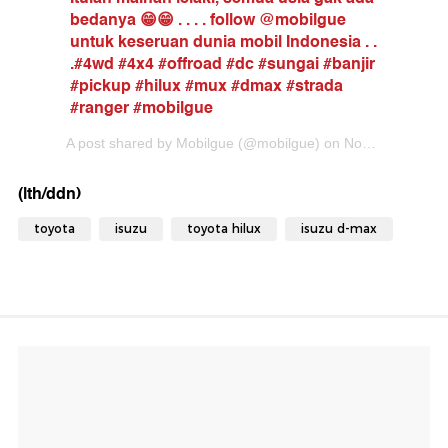
bedanya 😁😁 . . . . follow @mobilgue
untuk keseruan dunia mobil Indonesia . .
.#4wd #4x4 #offroad #dc #sungai #banjir
#pickup #hilux #mux #dmax #strada
#ranger #mobilgue
A post shared by Mobilgue (@mobilgue) on Nov 13, 2017 at 4:25am PST
(lth/ddn)
toyota
isuzu
toyota hilux
isuzu d-max