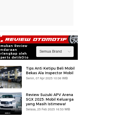
emukan Review
endaraan
erlengkap oleh
xperts detikOto
Tips Anti Ketipu Beli Mobil
Bekas Ala Inspector Mobil
Senin, 07 Apr 2025 10:06 WIB
Review Suzuki APV Arena
SGX 2025: Mobil Keluarga
yang Masih Istimewa!
Selasa, 25 Feb 2025 16:53 WIB