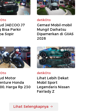
kOto
detikOto
ud JAECOO J7
Gemas! Mobil-mobil
 Bisa Parkir
Mungil Daihatsu
pa Sopir
Dipamerkan di GIIAS
2026
7 Foto
8 Foto
kOto
detikOto
ud Motor
Lihat Lebih Dekat
enture Honda
Mobil Sport
00, Harga Rp 230
Legendaris Nissan
a
Fairlady Z
Lihat Selengkapnya