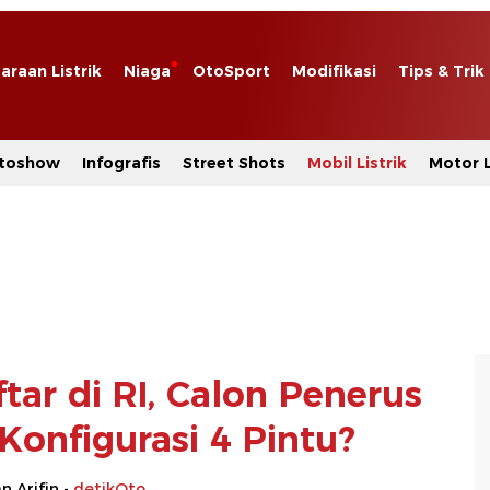
araan Listrik
Niaga
OtoSport
Modifikasi
Tips & Trik
toshow
Infografis
Street Shots
Mobil Listrik
Motor L
tar di RI, Calon Penerus
Konfigurasi 4 Pintu?
 Arifin -
detikOto