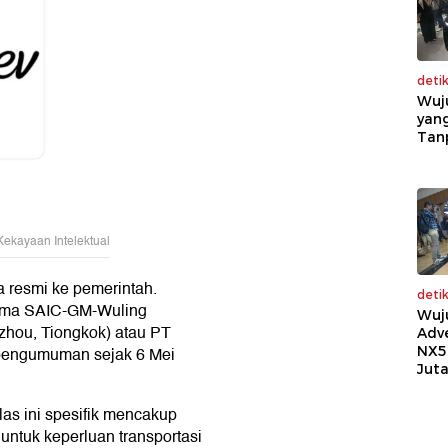
deti
Wuj
yang
Tan
Kekayaan Intelektual
 resmi ke pemerintah.
deti
 nama SAIC-GM-Wuling
Wuj
uzhou, Tiongkok) atau PT
Adv
NX5
pengumuman sejak 6 Mei
Jut
as ini spesifik mencakup
 untuk keperluan transportasi