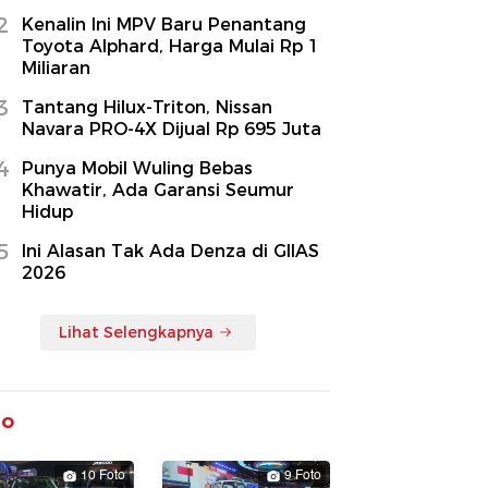
2
Kenalin Ini MPV Baru Penantang
Toyota Alphard, Harga Mulai Rp 1
Miliaran
3
Tantang Hilux-Triton, Nissan
Navara PRO-4X Dijual Rp 695 Juta
4
Punya Mobil Wuling Bebas
Khawatir, Ada Garansi Seumur
Hidup
5
Ini Alasan Tak Ada Denza di GIIAS
2026
Lihat Selengkapnya
to
10 Foto
9 Foto