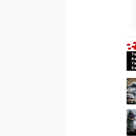
T
K
T
E