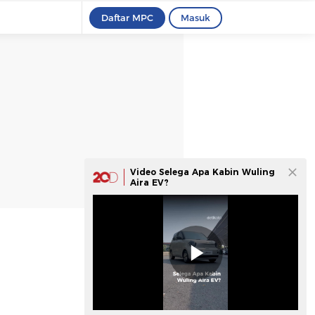
Daftar MPC
Masuk
Video Selega Apa Kabin Wuling
Aira EV?