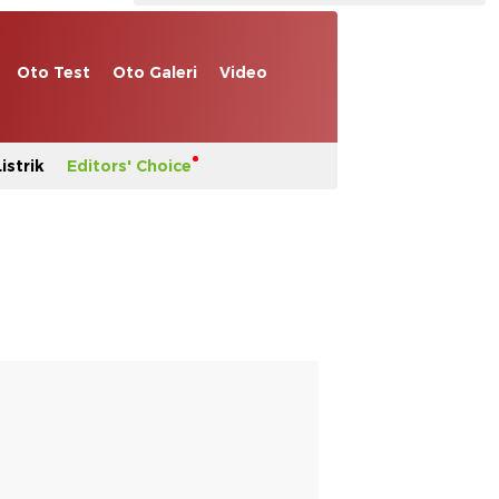
Oto Test
Oto Galeri
Video
istrik
Editors' Choice