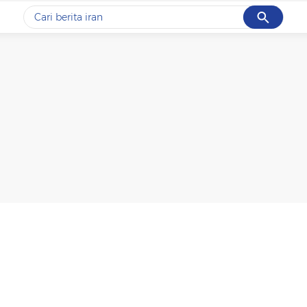
Cancel
Yang sedang ramai dicari
#1
gempa hari ini
#2
gempa
#3
prabowo
#4
iran
#5
demo
Promoted
Terakhir yang dicari
Loading...