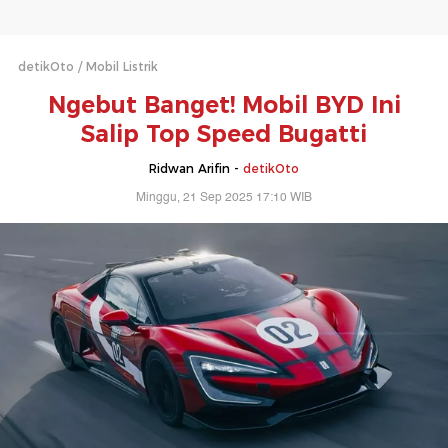
detikOto
Mobil Listrik
Ngebut Banget! Mobil BYD Ini
Salip Top Speed Bugatti
Ridwan Arifin -
detikOto
Minggu, 21 Sep 2025 17:10 WIB