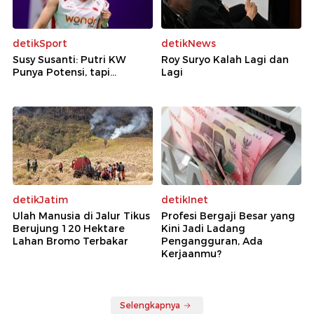
detikSport
detikNews
Susy Susanti: Putri KW
Roy Suryo Kalah Lagi dan
Punya Potensi, tapi...
Lagi
detikJatim
detikInet
Ulah Manusia di Jalur Tikus
Profesi Bergaji Besar yang
Berujung 120 Hektare
Kini Jadi Ladang
Lahan Bromo Terbakar
Pengangguran, Ada
Kerjaanmu?
Selengkapnya