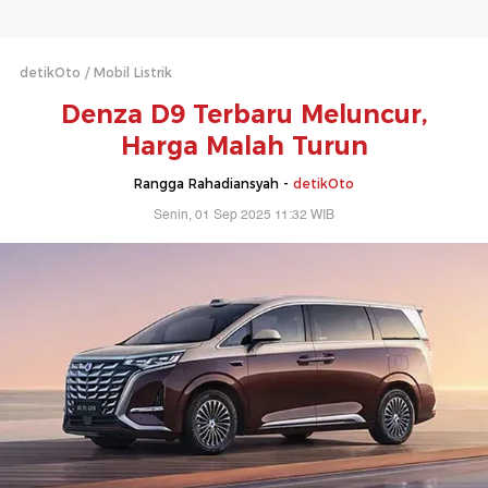
detikOto
Mobil Listrik
Denza D9 Terbaru Meluncur,
Harga Malah Turun
Rangga Rahadiansyah -
detikOto
Senin, 01 Sep 2025 11:32 WIB