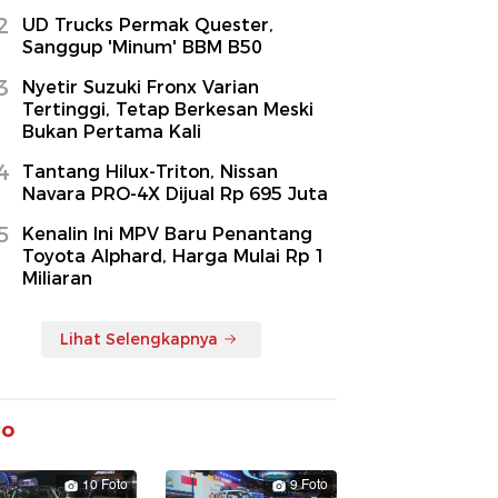
2
UD Trucks Permak Quester,
Sanggup 'Minum' BBM B50
3
Nyetir Suzuki Fronx Varian
Tertinggi, Tetap Berkesan Meski
Bukan Pertama Kali
4
Tantang Hilux-Triton, Nissan
Navara PRO-4X Dijual Rp 695 Juta
5
Kenalin Ini MPV Baru Penantang
Toyota Alphard, Harga Mulai Rp 1
Miliaran
Lihat Selengkapnya
to
10 Foto
9 Foto