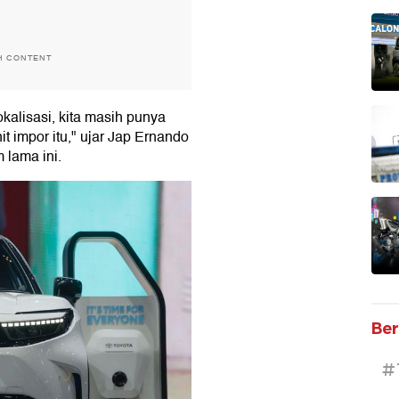
H CONTENT
kalisasi, kita masih punya
it impor itu," ujar Jap Ernando
 lama ini.
Ber
#