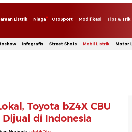
araan Listrik
Niaga
OtoSport
Modifikasi
Tips & Trik
toshow
Infografis
Street Shots
Mobil Listrik
Motor L
Lokal, Toyota bZ4X CBU
Dijual di Indonesia
rhan Nurhuda -
detikOto