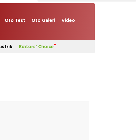
Oto Test
Oto Galeri
Video
istrik
Editors' Choice