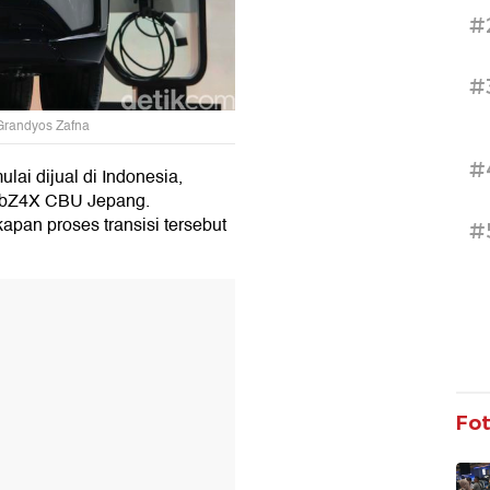
#
#
 Grandyos Zafna
#
lai dijual di Indonesia,
a bZ4X CBU Jepang.
pan proses transisi tersebut
#
T
Fo