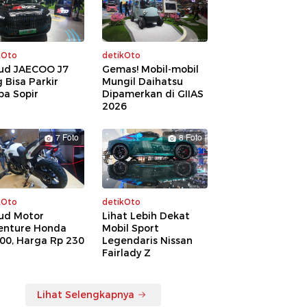
kOto
detikOto
ud JAECOO J7
Gemas! Mobil-mobil
 Bisa Parkir
Mungil Daihatsu
pa Sopir
Dipamerkan di GIIAS
2026
7 Foto
8 Foto
kOto
detikOto
ud Motor
Lihat Lebih Dekat
enture Honda
Mobil Sport
00, Harga Rp 230
Legendaris Nissan
a
Fairlady Z
Lihat Selengkapnya