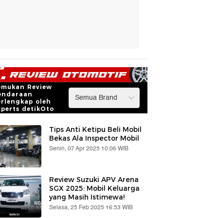
emukan Review
endaraan
erlengkap oleh
xperts detikOto
Tips Anti Ketipu Beli Mobil
Bekas Ala Inspector Mobil
Senin, 07 Apr 2025 10:06 WIB
Review Suzuki APV Arena
SGX 2025: Mobil Keluarga
yang Masih Istimewa!
Selasa, 25 Feb 2025 16:53 WIB