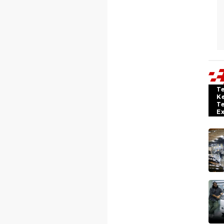
T
K
T
E