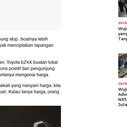
deti
Wuj
yang
sung stop. Soalnya lebih
Tan
banyak menciptakan lapangan
n, Toyota bZ4X buatan lokal
ns positif dari pengunjung
bertanya mengenai harga.
deti
sekali yang nanyain harga, kita
Wuj
kan. Kalau tanya harga, orang
Adv
NX5
Jut