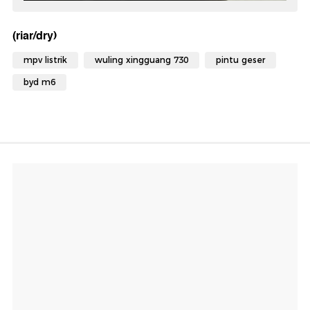
(riar/dry)
mpv listrik
wuling xingguang 730
pintu geser
byd m6