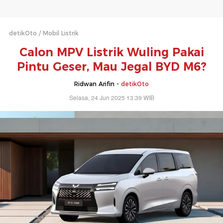
detikOto
Mobil Listrik
Calon MPV Listrik Wuling Pakai
Pintu Geser, Mau Jegal BYD M6?
Ridwan Arifin -
detikOto
Selasa, 24 Jun 2025 13:39 WIB