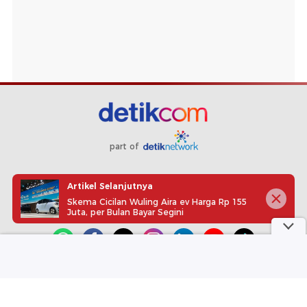
part of
Redaksi
Pedoman Media Siber
Karir
Kotak Pos
Artikel Selanjutnya
Info Iklan
Privacy Policy
Disclaimer
Skema Cicilan Wuling Aira ev Harga Rp 155
Juta, per Bulan Bayar Segini
Download aplikasi detikcom