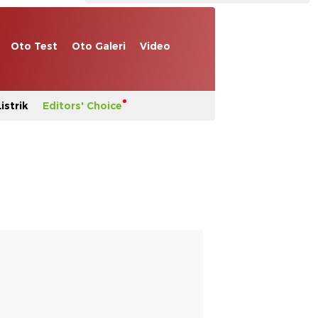
Oto Test
Oto Galeri
Video
istrik
Editors' Choice