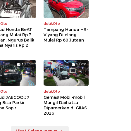
kOto
detikOto
ud Honda BeAT
Tampang Honda HR-
lang Mulai Rp 3
V yang Dilelang
an, Ngurus Balik
Mulai Rp 60 Jutaan
a Nyaris Rp 2
a
10 Foto
9 Foto
kOto
detikOto
ud JAECOO J7
Gemas! Mobil-mobil
 Bisa Parkir
Mungil Daihatsu
pa Sopir
Dipamerkan di GIIAS
2026
Lihat Selengkapnya