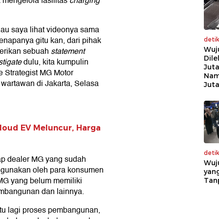
mengelola fasilitas
charging
lau saya lihat videonya sama
enapanya gitu kan, dari pihak
deti
Wuj
berikan sebuah
statement
Dile
tigate
dulu, kita kumpulin
Juta
e Strategist MG Motor
Nam
wartawan di Jakarta, Selasa
Jut
loud EV Meluncur, Harga
deti
ap dealer MG yang sudah
Wuj
digunakan oleh para konsumen
yang
 MG yang belum memiliki
Tan
pembangunan dan lainnya.
itu lagi proses pembangunan,