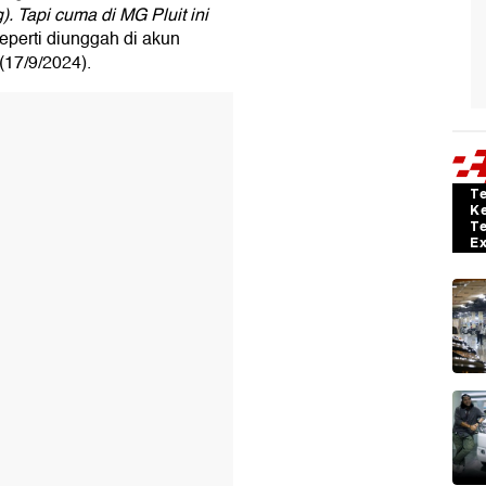
 Tapi cuma di MG Pluit ini
seperti diunggah di akun
(17/9/2024).
T
K
T
E