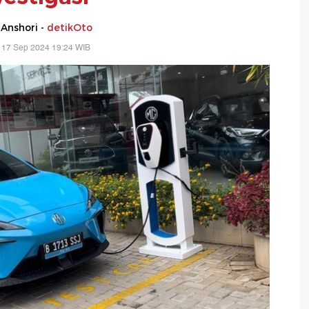
 Anshori -
detikOto
 17 Sep 2024 19:24 WIB