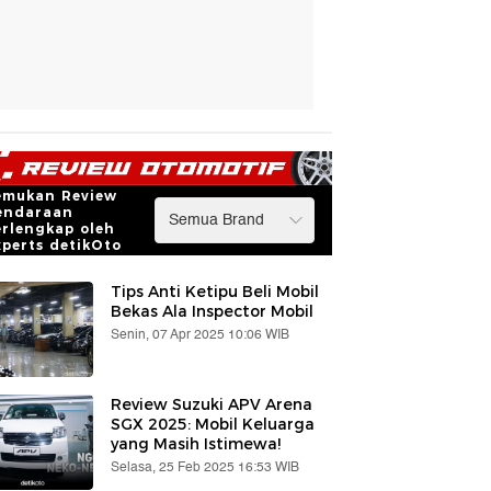
emukan Review
endaraan
erlengkap oleh
xperts detikOto
Tips Anti Ketipu Beli Mobil
Bekas Ala Inspector Mobil
Senin, 07 Apr 2025 10:06 WIB
Review Suzuki APV Arena
SGX 2025: Mobil Keluarga
yang Masih Istimewa!
Selasa, 25 Feb 2025 16:53 WIB