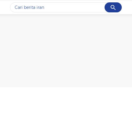
Cancel
Yang sedang ramai dicari
#1
data live draw sgp
#2
kebakaran
#3
prabowo
#4
iran
#5
gempa hari ini
Promoted
Terakhir yang dicari
Loading...