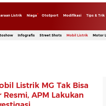
araan Listrik
Niaga
OtoSport
Modifikasi
Tips & Trik
toshow
Infografis
Street Shots
Mobil Listrik
Motor L
bil Listrik MG Tak Bisa
r Resmi, APM Lakukan
vestigasi