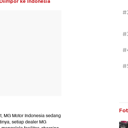
 Diimpor ke Indonesia
#
T
#
#
#
Fo
, MG Motor Indonesia sedang
tinya, setiap dealer MG