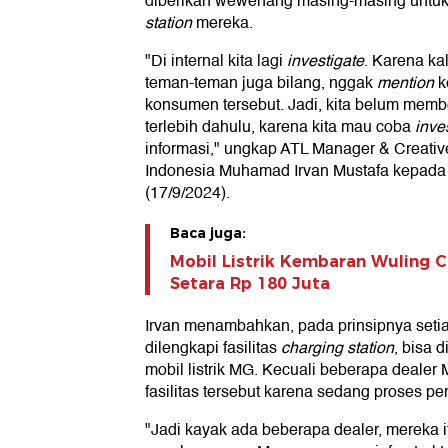
diberikan wewenang masing-masing untuk 
station
mereka.
"Di internal kita lagi
investigate
. Karena ka
teman-teman juga bilang, nggak
mention
k
konsumen tersebut. Jadi, kita belum mem
terlebih dahulu, karena kita mau coba
inves
informasi," ungkap ATL Manager & Creativ
Indonesia Muhamad Irvan Mustafa kepada 
(17/9/2024).
Baca juga:
Mobil Listrik Kembaran Wuling C
Setara Rp 180 Juta
Irvan menambahkan, pada prinsipnya seti
dilengkapi fasilitas
charging station
, bisa 
mobil listrik MG. Kecuali beberapa dealer
fasilitas tersebut karena sedang proses 
"Jadi kayak ada beberapa dealer, mereka 