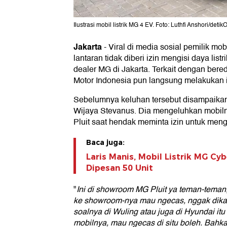
Ilustrasi mobil listrik MG 4 EV. Foto: Luthfi Anshori/detik
Jakarta
-
Viral di media sosial pemilik mobi
lantaran tidak diberi izin mengisi daya list
dealer MG di Jakarta. Terkait dengan bere
Motor Indonesia pun langsung melakukan i
Sebelumnya keluhan tersebut disampaikan
Wijaya Stevanus. Dia mengeluhkan mobiln
Pluit saat hendak meminta izin untuk meng
Baca juga:
Laris Manis, Mobil Listrik MG Cyb
Dipesan 50 Unit
"
Ini di showroom MG Pluit ya teman-tema
ke showroom-nya mau ngecas, nggak dika
soalnya di Wuling atau juga di Hyundai itu
mobilnya, mau ngecas di situ boleh. Bahka