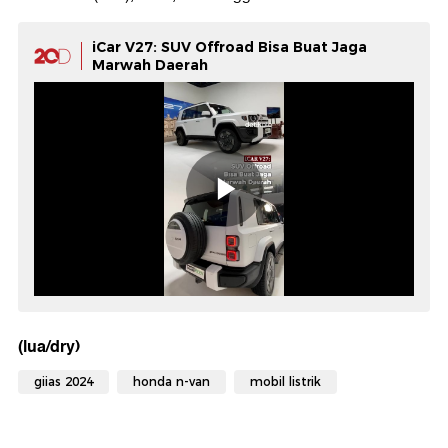
iCar V27: SUV Offroad Bisa Buat Jaga
Marwah Daerah
(lua/dry)
giias 2024
honda n-van
mobil listrik