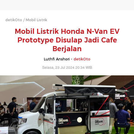
detikOto
Mobil Listrik
Mobil Listrik Honda N-Van EV
Prototype Disulap Jadi Cafe
Berjalan
Luthfi Anshori -
detikOto
Selasa, 23 Jul 2024 20:34 WIB