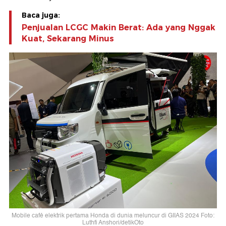
Baca juga:
Penjualan LCGC Makin Berat: Ada yang Nggak
Kuat, Sekarang Minus
Mobile café elektrik pertama Honda di dunia meluncur di GIIAS 2024 Foto:
Luthfi Anshori/detikOto