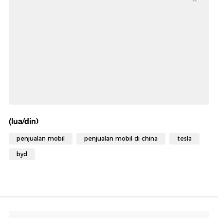
(lua/din)
penjualan mobil
penjualan mobil di china
tesla
byd