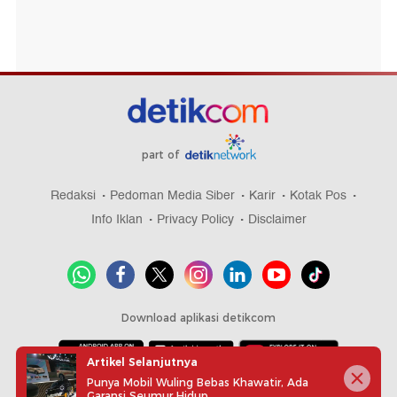
part of
Redaksi
Pedoman Media Siber
Karir
Kotak Pos
Info Iklan
Privacy Policy
Disclaimer
Download aplikasi detikcom
Artikel Selanjutnya
Punya Mobil Wuling Bebas Khawatir, Ada
Copyright @ 2026 detikcom, All right reserved
Garansi Seumur Hidup