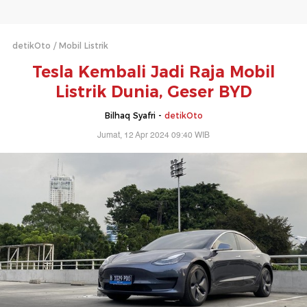
detikOto
Mobil Listrik
Tesla Kembali Jadi Raja Mobil
Listrik Dunia, Geser BYD
Bilhaq Syafri -
detikOto
Jumat, 12 Apr 2024 09:40 WIB