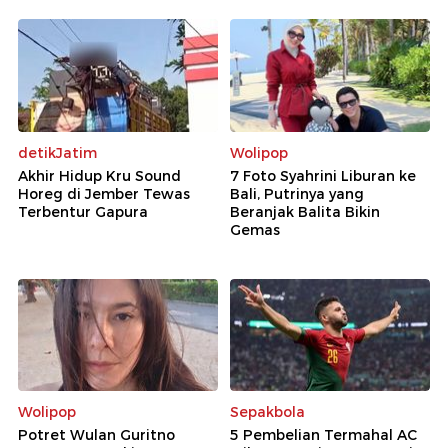
detikJatim
Wolipop
Akhir Hidup Kru Sound
7 Foto Syahrini Liburan ke
Horeg di Jember Tewas
Bali, Putrinya yang
Terbentur Gapura
Beranjak Balita Bikin
Gemas
Wolipop
Sepakbola
Potret Wulan Guritno
5 Pembelian Termahal AC