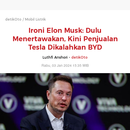
detikOto
Mobil Listrik
Ironi Elon Musk: Dulu
Menertawakan, Kini Penjualan
Tesla Dikalahkan BYD
Luthfi Anshori -
detikOto
Rabu, 03 Jan 2024 15:35 WIB