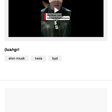
(lua/rgr)
elon musk
tesla
byd