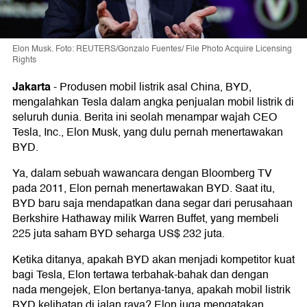
Elon Musk. Foto: REUTERS/Gonzalo Fuentes/ File Photo Acquire Licensing
Rights
Jakarta
-
Produsen mobil listrik asal China, BYD,
mengalahkan Tesla dalam angka penjualan mobil listrik di
seluruh dunia. Berita ini seolah menampar wajah CEO
Tesla, Inc., Elon Musk, yang dulu pernah menertawakan
BYD.
Ya, dalam sebuah wawancara dengan Bloomberg TV
pada 2011, Elon pernah menertawakan BYD. Saat itu,
BYD baru saja mendapatkan dana segar dari perusahaan
Berkshire Hathaway milik Warren Buffet, yang membeli
225 juta saham BYD seharga US$ 232 juta.
Ketika ditanya, apakah BYD akan menjadi kompetitor kuat
bagi Tesla, Elon tertawa terbahak-bahak dan dengan
nada mengejek, Elon bertanya-tanya, apakah mobil listrik
BYD kelihatan di jalan raya? Elon juga mengatakan