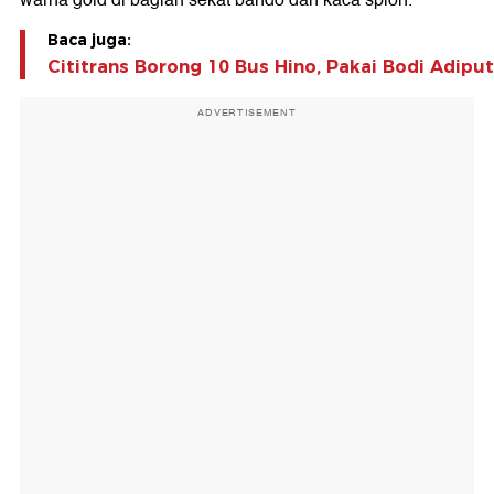
warna gold di bagian sekat bando dan kaca spion.
Baca juga:
Cititrans Borong 10 Bus Hino, Pakai Bodi Adipu
ADVERTISEMENT