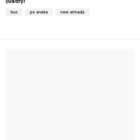
(lua/dry)
bus
po aneka
new armada