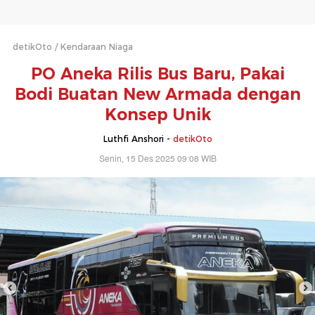
detikOto
Kendaraan Niaga
PO Aneka Rilis Bus Baru, Pakai
Bodi Buatan New Armada dengan
Konsep Unik
Luthfi Anshori -
detikOto
Senin, 15 Des 2025 09:08 WIB