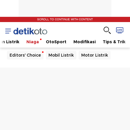
SCROLL TO CONTINUE WITH CONTENT
n Listrik
Niaga
OtoSport
Modifikasi
Tips & Trik
Editors' Choice
Mobil Listrik
Motor Listrik