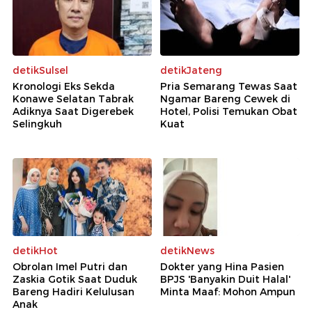
detikSulsel
detikJateng
Kronologi Eks Sekda
Pria Semarang Tewas Saat
Konawe Selatan Tabrak
Ngamar Bareng Cewek di
Adiknya Saat Digerebek
Hotel, Polisi Temukan Obat
Selingkuh
Kuat
detikHot
detikNews
Obrolan Imel Putri dan
Dokter yang Hina Pasien
Zaskia Gotik Saat Duduk
BPJS 'Banyakin Duit Halal'
Bareng Hadiri Kelulusan
Minta Maaf: Mohon Ampun
Anak