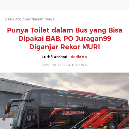
detikOto
Kendaraan Niaga
Punya Toilet dalam Bus yang Bisa
Dipakai BAB, PO Juragan99
Diganjar Rekor MURI
Luthfi Anshori -
detikOto
Rabu, 10 Jul 2024 16:07 WIB