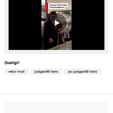
(lua/rgr)
rekor muri
juragan99 trans
po juragan99 trans