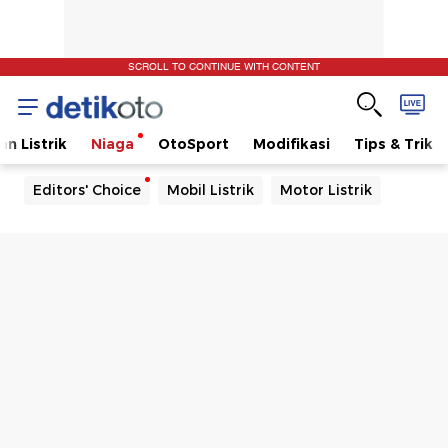
SCROLL TO CONTINUE WITH CONTENT
n Listrik
Niaga
OtoSport
Modifikasi
Tips & Trik
Editors' Choice
Mobil Listrik
Motor Listrik