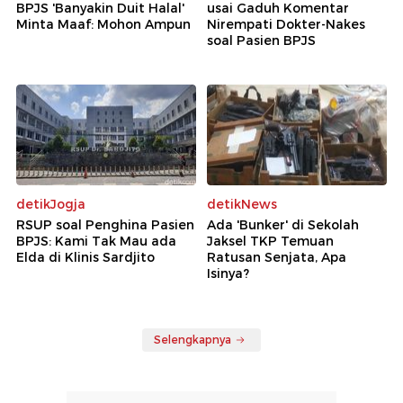
BPJS 'Banyakin Duit Halal'
usai Gaduh Komentar
Minta Maaf: Mohon Ampun
Nirempati Dokter-Nakes
soal Pasien BPJS
detikJogja
detikNews
RSUP soal Penghina Pasien
Ada 'Bunker' di Sekolah
BPJS: Kami Tak Mau ada
Jaksel TKP Temuan
Elda di Klinis Sardjito
Ratusan Senjata, Apa
Isinya?
Selengkapnya