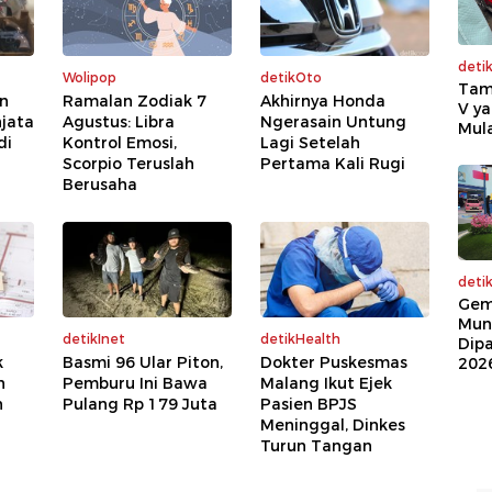
deti
Wolipop
detikOto
Tam
n
Ramalan Zodiak 7
Akhirnya Honda
V ya
njata
Agustus: Libra
Ngerasain Untung
Mula
di
Kontrol Emosi,
Lagi Setelah
Scorpio Teruslah
Pertama Kali Rugi
Berusaha
deti
Gem
Mun
detikInet
detikHealth
Dip
k
Basmi 96 Ular Piton,
Dokter Puskesmas
202
h
Pemburu Ini Bawa
Malang Ikut Ejek
n
Pulang Rp 179 Juta
Pasien BPJS
Meninggal, Dinkes
Turun Tangan