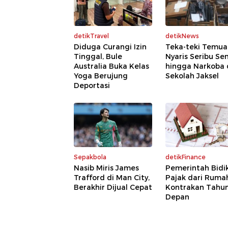
detikTravel
detikNews
Diduga Curangi Izin
Teka-teki Temua
Tinggal, Bule
Nyaris Seribu Se
Australia Buka Kelas
hingga Narkoba 
Yoga Berujung
Sekolah Jaksel
Deportasi
Sepakbola
detikFinance
Nasib Miris James
Pemerintah Bidi
Trafford di Man City,
Pajak dari Ruma
Berakhir Dijual Cepat
Kontrakan Tahu
Depan