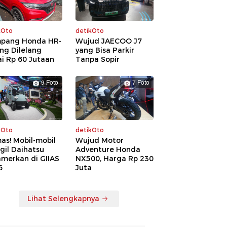
kOto
detikOto
pang Honda HR-
Wujud JAECOO J7
ng Dilelang
yang Bisa Parkir
i Rp 60 Jutaan
Tanpa Sopir
9 Foto
7 Foto
kOto
detikOto
as! Mobil-mobil
Wujud Motor
gil Daihatsu
Adventure Honda
amerkan di GIIAS
NX500, Harga Rp 230
6
Juta
Lihat Selengkapnya