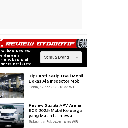
emukan Review
endaraan
erlengkap oleh
xperts detikOto
Tips Anti Ketipu Beli Mobil
Bekas Ala Inspector Mobil
Senin, 07 Apr 2025 10:06 WIB
Review Suzuki APV Arena
SGX 2025: Mobil Keluarga
yang Masih Istimewa!
Selasa, 25 Feb 2025 16:53 WIB