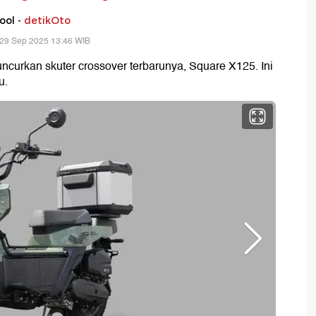
ool -
detikOto
 29 Sep 2025 13:46 WIB
curkan skuter crossover terbarunya, Square X125. Ini
u.