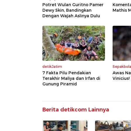
Potret Wulan Guritno Pamer
Komenta
Dewy Skin, Bandingkan
Mathis M
Dengan Wajah Aslinya Dulu
detikJatim
Sepakbol
7 Fakta Pilu Pendakian
Awas Nan
Terakhir Maliya dan Irfan di
Vinicius!
Gunung Piramid
Berita detikcom Lainnya