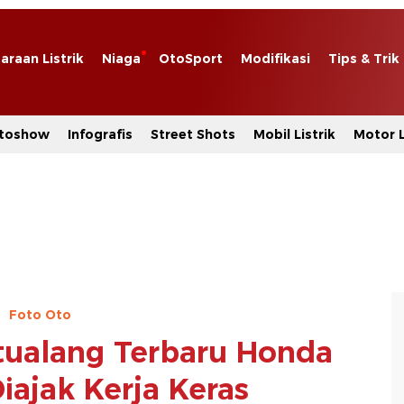
araan Listrik
Niaga
OtoSport
Modifikasi
Tips & Trik
toshow
Infografis
Street Shots
Mobil Listrik
Motor L
Foto Oto
etualang Terbaru Honda
iajak Kerja Keras