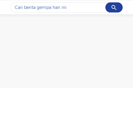
Cancel
Yang sedang ramai dicari
#1
data live draw sgp
#2
gempa hari ini
#3
prabowo
#4
iran
#5
demo
Promoted
Terakhir yang dicari
Loading...