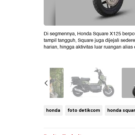
Di segmennya, Honda Square X125 berpot
tampil tangguh, Square juga dijejali sede
harian, hingga aktivitas luar ruangan alias
honda
foto detikcom
honda squar