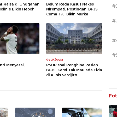
r Raisa di Unggahan
Belum Reda Kasus Nakes
#
olinie Bikin Heboh
Nirempati, Postingan 'BPJS
Cuma 1%' Bikin Murka
#
#
#
a
detikJogja
ti Menyesal,
RSUP soal Penghina Pasien
BPJS: Kami Tak Mau ada Elda
di Klinis Sardjito
Fo