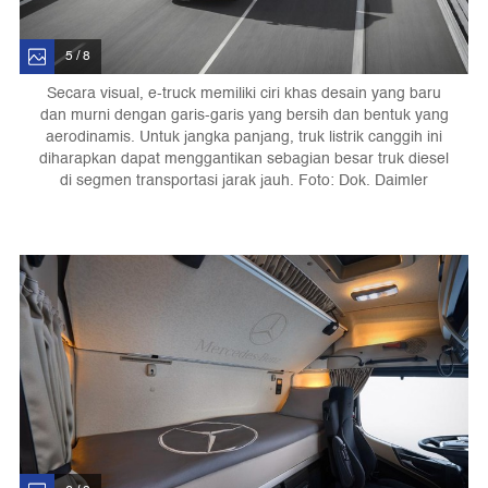
5 / 8
Secara visual, e-truck memiliki ciri khas desain yang baru
dan murni dengan garis-garis yang bersih dan bentuk yang
aerodinamis. Untuk jangka panjang, truk listrik canggih ini
diharapkan dapat menggantikan sebagian besar truk diesel
di segmen transportasi jarak jauh. Foto: Dok. Daimler