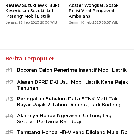
Review Suzuki eWX: Bukti
Abster Wongkar, Sosok
Keseriusan Suzuki Ikut
Polisi Viral Pengawal
'Perang' Mobil Listrik!
Ambulans
Selasa, 18 Feb 2025 20:50 WIB
Senin, 10 Feb 2025 08:37 WIB
Berita Terpopuler
#1
Bocoran Calon Penerima Insentif Mobil Listrik
#2
Alasan DPRD DKI Usul Mobil Listrik Kena Pajak
Tahunan
#3
Peringatan Sebelum Data STNK Mati Tak
Bayar Pajak 2 Tahun Dihapus, Jadi Bodong
#4
Akhirnya Honda Ngerasain Untung Lagi
Setelah Pertama Kali Rugi
#5
Tampang Honda HR-V yang Dilelang Mulai Rp