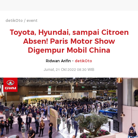
detikOto
event
Toyota, Hyundai, sampai Citroen
Absen! Paris Motor Show
Digempur Mobil China
Ridwan Arifin -
detikOto
Jumat, 21 Okt 2022 08:30 WIB