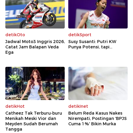
detikOto
detikSport
Jadwal Moto3 Inggris 2026,
Susy Susanti: Putri KW
Catat Jam Balapan Veda
Punya Potensi, tapi...
Ega
detikHot
detikInet
Catheez Tak Terburu-buru
Belum Reda Kasus Nakes
Menikah Meski Vior dan
Nirempati, Postingan 'BPJS
Meyden Sudah Berumah
Cuma 1%' Bikin Murka
Tangga