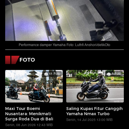
Performance damper Yamaha Foto: Luthfi Anshori/detikOto
FOTO
11 Foto
8 Foto
Maxi Tour Boemi
Saling Kupas Fitur Canggih
Nusantara: Menikmati
Yamaha Nmax Turbo
Surga Roda Dua di Bali
Senin, 14 Jul 2025 13:00 WIB
Senin, 08 Jun 2026 12:43 WIB