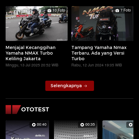
10 Foto
7 Foto
Menjajal Kecanggihan
Tampang Yamaha Nmax
Yamaha NMAX Turbo
Terbaru, Ada yang Versi
Keliling Jakarta
Turbo
Minggu, 13 Jul 2025 20:52 WIB
Rabu, 12 Jun 2024 19:05 WIB
Selengkapnya
OTOTEST
00:40
00:35
01