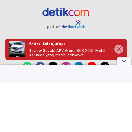
part of
Redaksi
Pedoman Media Siber
Karir
Kotak Pos
Artikel Selanjutnya
Info Iklan
Privacy Policy
Disclaimer
Review Suzuki APV Arena SGX 2025: Mobil
Keluarga yang Masih Istimewa!
Download aplikasi detikcom
Copyright @ 2026 detikcom, All right reserved