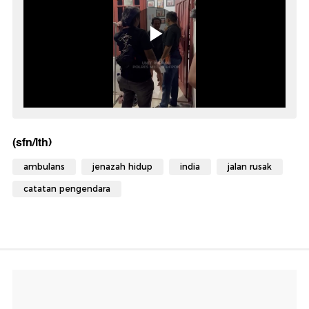
(sfn/lth)
ambulans
jenazah hidup
india
jalan rusak
catatan pengendara