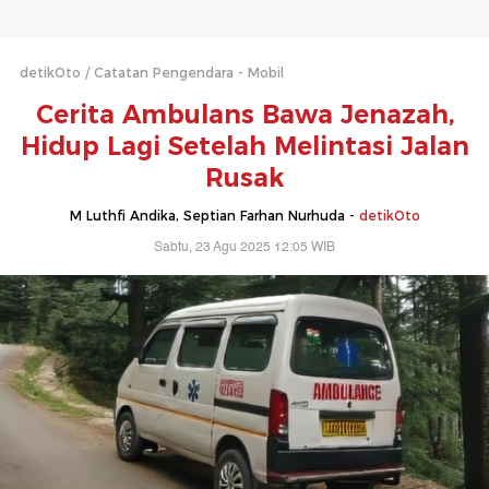
detikOto
Catatan Pengendara - Mobil
Cerita Ambulans Bawa Jenazah,
Hidup Lagi Setelah Melintasi Jalan
Rusak
M Luthfi Andika, Septian Farhan Nurhuda -
detikOto
Sabtu, 23 Agu 2025 12:05 WIB