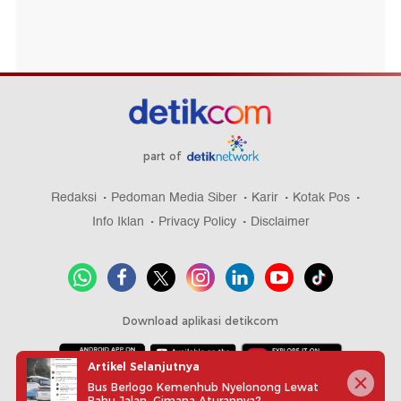
part of
Redaksi
Pedoman Media Siber
Karir
Kotak Pos
Info Iklan
Privacy Policy
Disclaimer
Download aplikasi detikcom
Artikel Selanjutnya
Bus Berlogo Kemenhub Nyelonong Lewat
Copyright @ 2026 detikcom, All right reserved
Bahu Jalan, Gimana Aturannya?