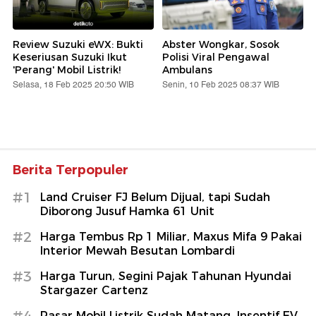
Review Suzuki eWX: Bukti
Abster Wongkar, Sosok
Keseriusan Suzuki Ikut
Polisi Viral Pengawal
'Perang' Mobil Listrik!
Ambulans
Selasa, 18 Feb 2025 20:50 WIB
Senin, 10 Feb 2025 08:37 WIB
Berita Terpopuler
#1
Land Cruiser FJ Belum Dijual, tapi Sudah
Diborong Jusuf Hamka 61 Unit
#2
Harga Tembus Rp 1 Miliar, Maxus Mifa 9 Pakai
Interior Mewah Besutan Lombardi
#3
Harga Turun, Segini Pajak Tahunan Hyundai
Stargazer Cartenz
#4
Pasar Mobil Listrik Sudah Matang, Insentif EV