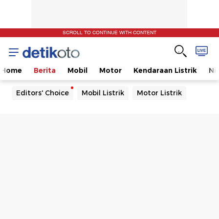
SCROLL TO CONTINUE WITH CONTENT
Home
Berita
Mobil
Motor
Kendaraan Listrik
Ni
Editors' Choice
Mobil Listrik
Motor Listrik