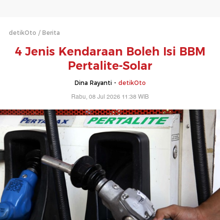
detikOto
Berita
4 Jenis Kendaraan Boleh Isi BBM
Pertalite-Solar
Dina Rayanti -
detikOto
Rabu, 08 Jul 2026 11:38 WIB