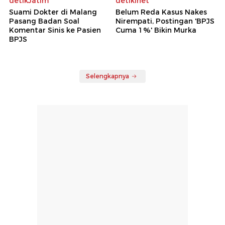
detikJatim
detikInet
Suami Dokter di Malang
Belum Reda Kasus Nakes
Pasang Badan Soal
Nirempati, Postingan 'BPJS
Komentar Sinis ke Pasien
Cuma 1%' Bikin Murka
BPJS
Selengkapnya