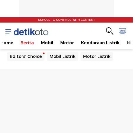
SCROLL TO CONTINUE WITH CONTENT
Home
Berita
Mobil
Motor
Kendaraan Listrik
Ni
Editors' Choice
Mobil Listrik
Motor Listrik