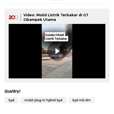
Video: Mobil Listrik Terbakar di GT
Cikampek Utama
(lua/dry)
byd
mobil plug-in hybrid byd
byd m6 dm