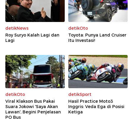
detikNews
detikOto
Roy Suryo Kalah Lagi dan
Toyota: Punya Land Cruiser
Lagi
Itu Investasi!
detikOto
detikSport
Viral Klakson Bus Pakai
Hasil Practice Moto3
Suara Jokowi 'Saya Akan
Inggris: Veda Ega di Posisi
Lawan', Begini Penjelasan
Ketiga
PO Bus