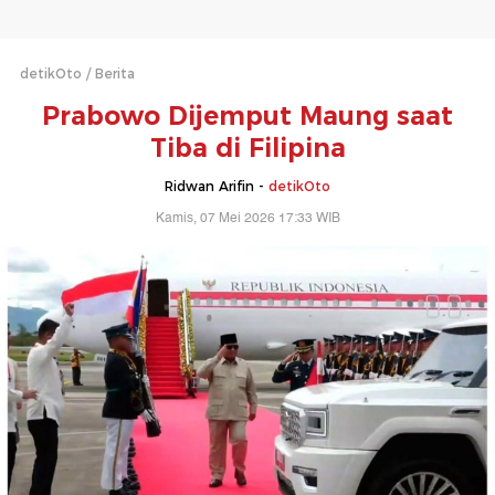
detikOto
Berita
Prabowo Dijemput Maung saat
Tiba di Filipina
Ridwan Arifin -
detikOto
Kamis, 07 Mei 2026 17:33 WIB