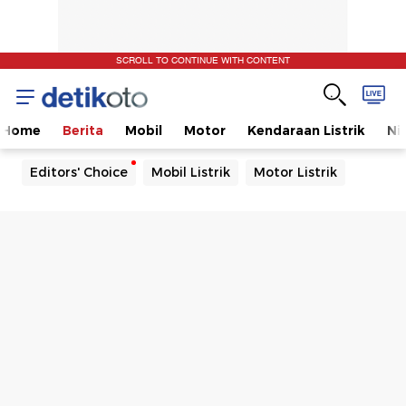
SCROLL TO CONTINUE WITH CONTENT
Home
Berita
Mobil
Motor
Kendaraan Listrik
Ni
Editors' Choice
Mobil Listrik
Motor Listrik