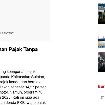
H CONTENT
han Pajak Tanpa
ang keringanan pajak
apenda Kalimantan Selatan,
 pajak kendaraan bermotor
Ber
diskon sebesar 34,17 persen
otor. Namun, program itu
#
2025. Kali ini juga ada
an denda PKB, wajib pajak