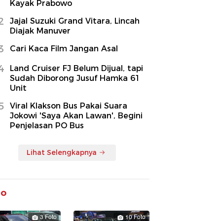
Kayak Prabowo
2
Jajal Suzuki Grand Vitara, Lincah
Diajak Manuver
3
Cari Kaca Film Jangan Asal
4
Land Cruiser FJ Belum Dijual, tapi
Sudah Diborong Jusuf Hamka 61
Unit
5
Viral Klakson Bus Pakai Suara
Jokowi 'Saya Akan Lawan', Begini
Penjelasan PO Bus
Lihat Selengkapnya
to
3 Foto
10 Foto