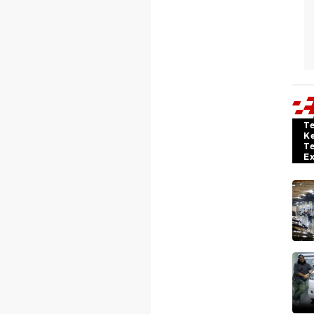
T
K
T
E