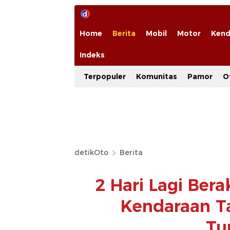
Home
Berita
Mobil
Motor
Kend
Indeks
Terpopuler
Komunitas
Pamor
O
detikOto
Berita
2 Hari Lagi Ber
Kendaraan T
Tu