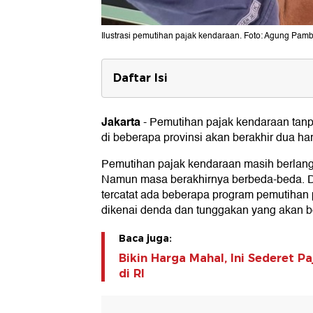
Ilustrasi pemutihan pajak kendaraan. Foto: Agung Pam
Daftar Isi
Daftar Provinsi Gelar Pemutihan 
Tunggakan
Jakarta
-
Pemutihan pajak kendaraan tan
1. Kalimantan Selatan
di beberapa provinsi akan berakhir dua hari 
2. Kalimantan Tengah
3. Sumatera Barat
Pemutihan pajak kendaraan masih berlangs
4. Sumatera Utara
Namun masa berakhirnya berbeda-beda. D
tercatat ada beberapa program pemutihan
dikenai denda dan tunggakan yang akan be
Baca juga:
Bikin Harga Mahal, Ini Sederet Pa
di RI