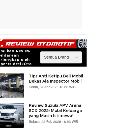
emukan Review
endaraan
erlengkap oleh
xperts detikOto
Tips Anti Ketipu Beli Mobil
Bekas Ala Inspector Mobil
Senin, 07 Apr 2025 10:06 WIB
Review Suzuki APV Arena
SGX 2025: Mobil Keluarga
yang Masih Istimewa!
Selasa, 25 Feb 2025 16:53 WIB