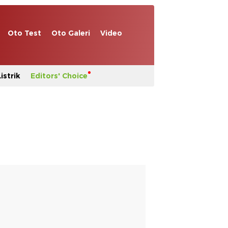
Oto Test
Oto Galeri
Video
istrik
Editors' Choice