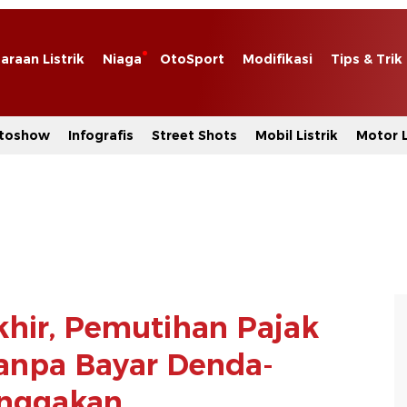
araan Listrik
Niaga
OtoSport
Modifikasi
Tips & Trik
toshow
Infografis
Street Shots
Mobil Listrik
Motor L
akhir, Pemutihan Pajak
anpa Bayar Denda-
nggakan