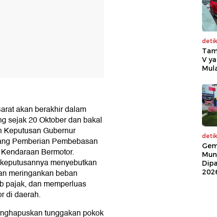
deti
Tam
V ya
Mula
arat akan berakhir dalam
ng sejak 20 Oktober dan bakal
n Keputusan Gubernur
deti
tang Pemberian Pembebasan
Gem
k Kendaraan Bermotor.
Mun
m keputusannya menyebutkan
Dip
uan meringankan beban
202
b pajak, dan memperluas
r di daerah.
enghapuskan tunggakan pokok