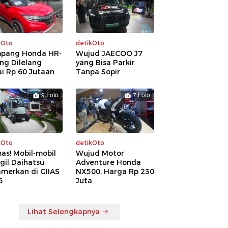
kOto
detikOto
pang Honda HR-
Wujud JAECOO J7
ng Dilelang
yang Bisa Parkir
i Rp 60 Jutaan
Tanpa Sopir
9 Foto
7 Foto
kOto
detikOto
as! Mobil-mobil
Wujud Motor
gil Daihatsu
Adventure Honda
amerkan di GIIAS
NX500, Harga Rp 230
6
Juta
Lihat Selengkapnya