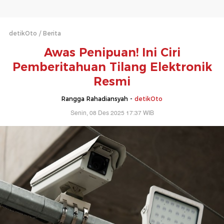
detikOto
Berita
Awas Penipuan! Ini Ciri
Pemberitahuan Tilang Elektronik
Resmi
Rangga Rahadiansyah -
detikOto
Senin, 08 Des 2025 17:37 WIB