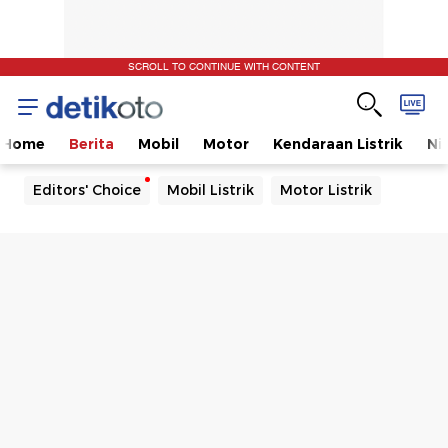
SCROLL TO CONTINUE WITH CONTENT
Home
Berita
Mobil
Motor
Kendaraan Listrik
Ni
Editors' Choice
Mobil Listrik
Motor Listrik