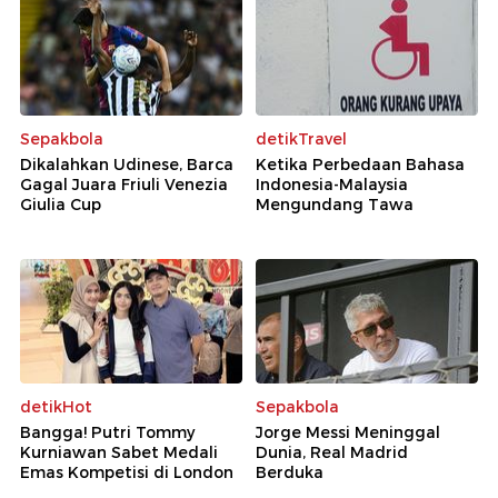
Sepakbola
detikTravel
Dikalahkan Udinese, Barca
Ketika Perbedaan Bahasa
Gagal Juara Friuli Venezia
Indonesia-Malaysia
Giulia Cup
Mengundang Tawa
detikHot
Sepakbola
Bangga! Putri Tommy
Jorge Messi Meninggal
Kurniawan Sabet Medali
Dunia, Real Madrid
Emas Kompetisi di London
Berduka