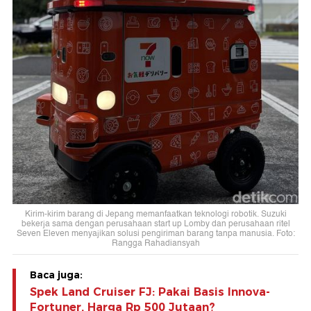
Kirim-kirim barang di Jepang memanfaatkan teknologi robotik. Suzuki
bekerja sama dengan perusahaan start up Lomby dan perusahaan ritel
Seven Eleven menyajikan solusi pengiriman barang tanpa manusia. Foto:
Rangga Rahadiansyah
Baca juga:
Spek Land Cruiser FJ: Pakai Basis Innova-
Fortuner, Harga Rp 500 Jutaan?