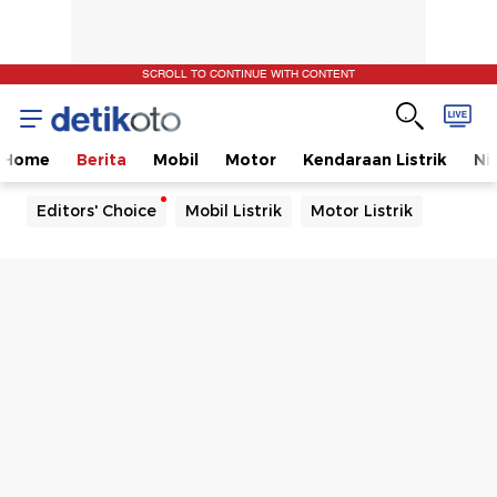
SCROLL TO CONTINUE WITH CONTENT
Home
Berita
Mobil
Motor
Kendaraan Listrik
Ni
Editors' Choice
Mobil Listrik
Motor Listrik