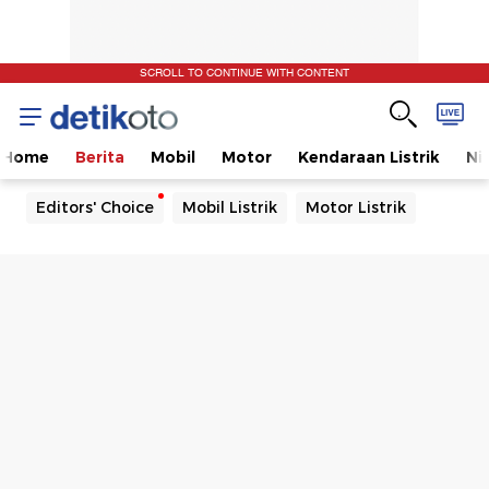
SCROLL TO CONTINUE WITH CONTENT
Home
Berita
Mobil
Motor
Kendaraan Listrik
Ni
Editors' Choice
Mobil Listrik
Motor Listrik