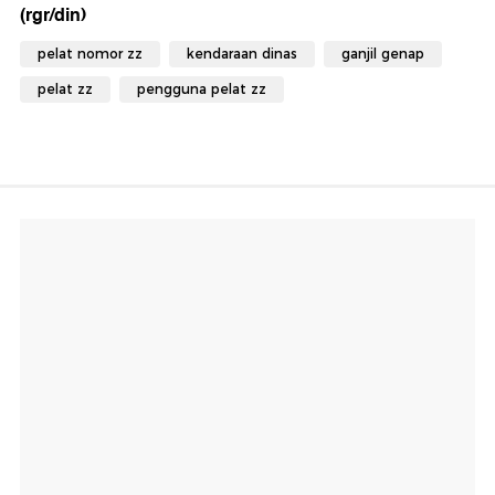
(rgr/din)
pelat nomor zz
kendaraan dinas
ganjil genap
pelat zz
pengguna pelat zz