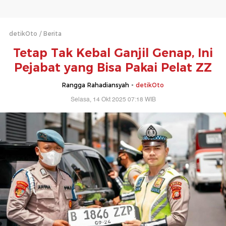
detikOto
Berita
Tetap Tak Kebal Ganjil Genap, Ini
Pejabat yang Bisa Pakai Pelat ZZ
Rangga Rahadiansyah -
detikOto
Selasa, 14 Okt 2025 07:18 WIB