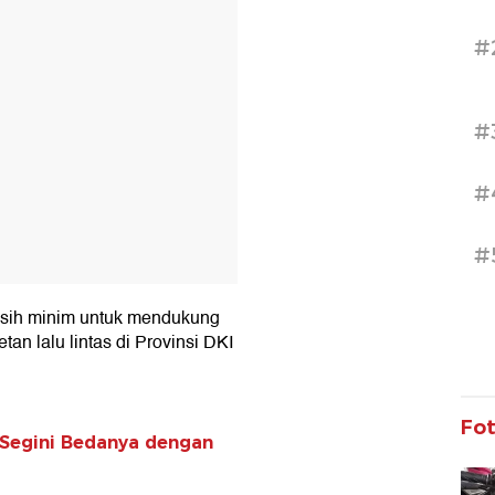
#
#
#
#
 masih minim untuk mendukung
an lalu lintas di Provinsi DKI
Fo
, Segini Bedanya dengan