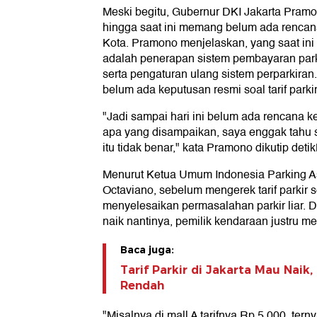
Meski begitu, Gubernur DKI Jakarta Pra
hingga saat ini memang belum ada rencana k
Kota. Pramono menjelaskan, yang saat ini
adalah penerapan sistem pembayaran park
serta pengaturan ulang sistem perparkir
belum ada keputusan resmi soal tarif parkir
"Jadi sampai hari ini belum ada rencana ke
apa yang disampaikan, saya enggak tahu 
itu tidak benar," kata Pramono dikutip det
Menurut Ketua Umum Indonesia Parking As
Octaviano, sebelum mengerek tarif parkir
menyelesaikan permasalahan parkir liar. Dik
naik nantinya, pemilik kendaraan justru memi
Baca juga:
Tarif Parkir di Jakarta Mau Naik,
Rendah
"Misalnya di mall A tarifnya Rp 5.000, terny