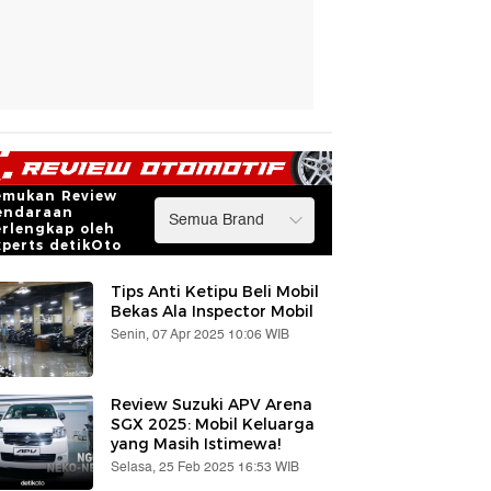
emukan Review
endaraan
erlengkap oleh
xperts detikOto
Tips Anti Ketipu Beli Mobil
Bekas Ala Inspector Mobil
Senin, 07 Apr 2025 10:06 WIB
Review Suzuki APV Arena
SGX 2025: Mobil Keluarga
yang Masih Istimewa!
Selasa, 25 Feb 2025 16:53 WIB