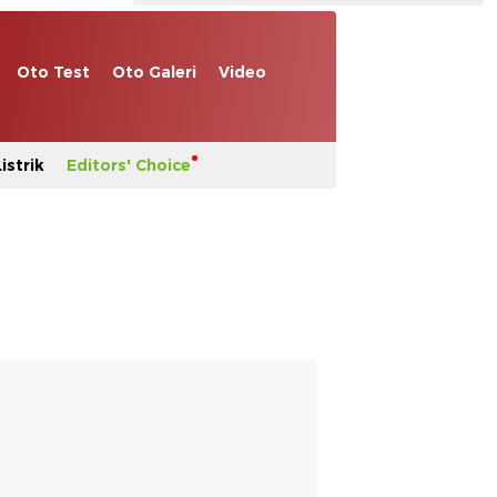
Oto Test
Oto Galeri
Video
istrik
Editors' Choice