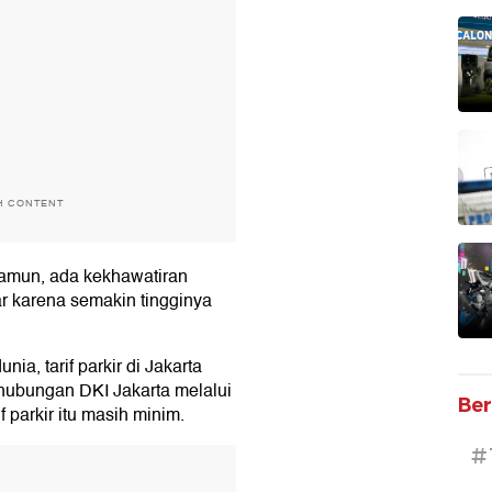
H CONTENT
. Namun, ada kekhawatiran
ar karena semakin tingginya
nia, tarif parkir di Jakarta
hubungan DKI Jakarta melalui
Ber
 parkir itu masih minim.
#
T