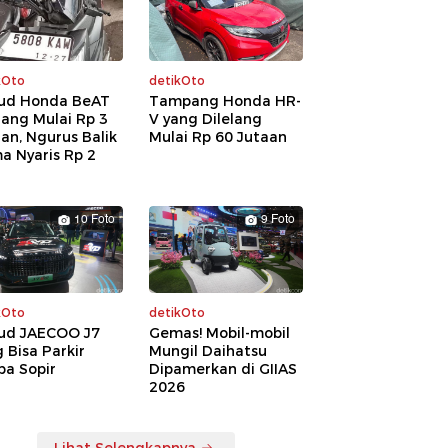
kOto
detikOto
ud Honda BeAT
Tampang Honda HR-
lang Mulai Rp 3
V yang Dilelang
an, Ngurus Balik
Mulai Rp 60 Jutaan
a Nyaris Rp 2
a
10 Foto
9 Foto
kOto
detikOto
ud JAECOO J7
Gemas! Mobil-mobil
 Bisa Parkir
Mungil Daihatsu
pa Sopir
Dipamerkan di GIIAS
2026
Lihat Selengkapnya