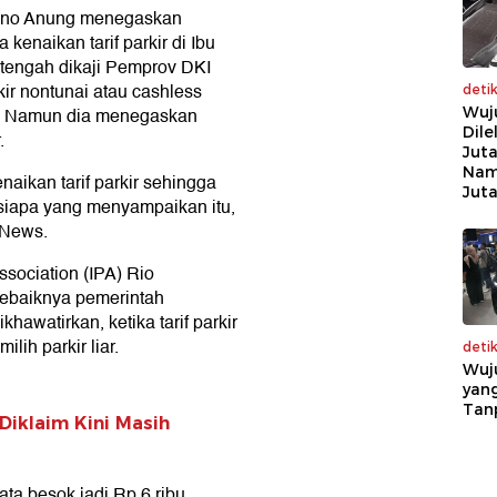
mono Anung menegaskan
enaikan tarif parkir di Ibu
 tengah dikaji Pemprov DKI
ir nontunai atau cashless
deti
an. Namun dia menegaskan
Wuj
Dile
.
Juta
Nam
naikan tarif parkir sehingga
Jut
siapa yang menyampaikan itu,
ikNews.
sociation (IPA) Rio
 sebaiknya pemerintah
hawatirkan, ketika tarif parkir
lih parkir liar.
deti
Wuj
yang
Tan
 Diklaim Kini Masih
ata besok jadi Rp 6 ribu.