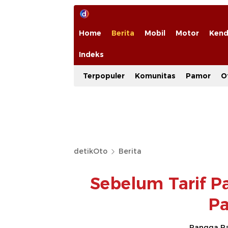
Home
Berita
Mobil
Motor
Kend
Indeks
Terpopuler
Komunitas
Pamor
O
detikOto
Berita
Sebelum Tarif Pa
Pa
Rangga Ra