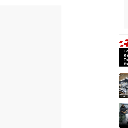
T
K
T
E