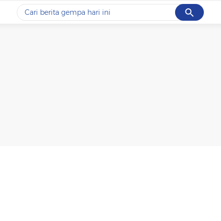
Cancel
Yang sedang ramai dicari
#1
data live draw sgp
#2
kebakaran
#3
prabowo
#4
iran
#5
gempa hari ini
Promoted
Terakhir yang dicari
Loading...