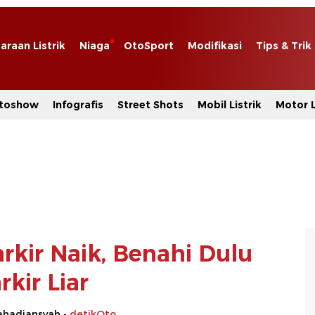
araan Listrik
Niaga
OtoSport
Modifikasi
Tips & Trik
toshow
Infografis
Street Shots
Mobil Listrik
Motor L
rkir Naik, Benahi Dulu
rkir Liar
hadiansyah -
detikOto