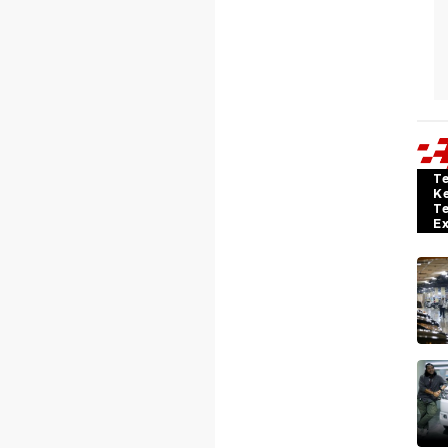
T
K
T
E