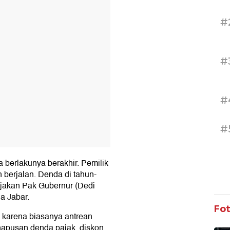
T
#
#
#
#
berlakunya berakhir. Pemilik
berjalan. Denda di tahun-
jakan Pak Gubernur (Dedi
a Jabar.
Fo
, karena biasanya antrean
apusan denda pajak, diskon