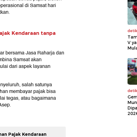
erasional di Samsat hari
tkan.
deti
Pajak Kendaraan tanpa
Tam
V ya
Mula
bar bersama Jasa Raharja dan
embina Samsat akan
lai dari aspek layanan
nyeluruh, salah satunya
uhan membayar pajak bisa
deti
Gem
ai tegas, atau bagaimana
Mun
Asep.
Dip
202
han Pajak Kendaraan