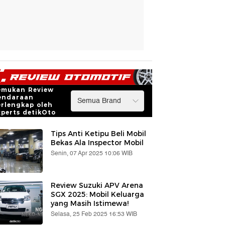
emukan Review
endaraan
erlengkap oleh
xperts detikOto
Tips Anti Ketipu Beli Mobil
Bekas Ala Inspector Mobil
Senin, 07 Apr 2025 10:06 WIB
Review Suzuki APV Arena
SGX 2025: Mobil Keluarga
yang Masih Istimewa!
Selasa, 25 Feb 2025 16:53 WIB