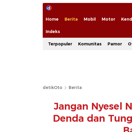
Home
Berita
Mobil
Motor
Kend
Indeks
Terpopuler
Komunitas
Pamor
O
detikOto
Berita
Jangan Nyesel N
Denda dan Tung
Ba