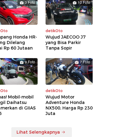
3 Foto
10 Foto
kOto
detikOto
pang Honda HR-
Wujud JAECOO J7
ng Dilelang
yang Bisa Parkir
i Rp 60 Jutaan
Tanpa Sopir
9 Foto
7 Foto
kOto
detikOto
as! Mobil-mobil
Wujud Motor
gil Daihatsu
Adventure Honda
amerkan di GIIAS
NX500, Harga Rp 230
6
Juta
Lihat Selengkapnya