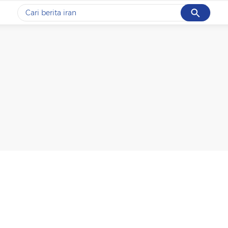
Cancel
Yang sedang ramai dicari
#1
piala presiden 2026
#2
prabowo
#3
gempa hari ini
#4
demo
#5
iran
Promoted
Terakhir yang dicari
Loading...