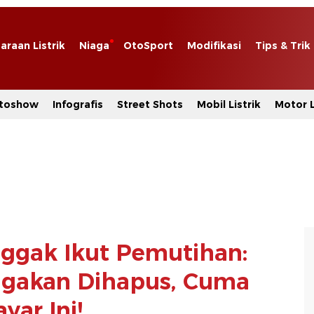
araan Listrik
Niaga
OtoSport
Modifikasi
Tips & Trik
toshow
Infografis
Street Shots
Mobil Listrik
Motor L
ggak Ikut Pemutihan:
gakan Dihapus, Cuma
yar Ini!