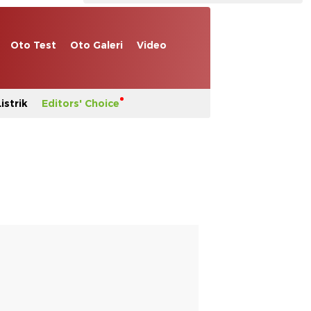
Oto Test
Oto Galeri
Video
istrik
Editors' Choice