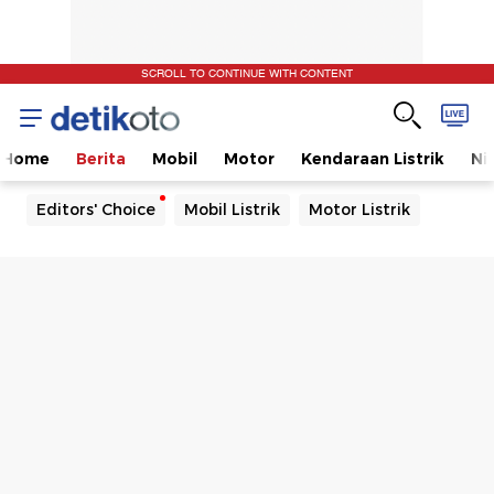
SCROLL TO CONTINUE WITH CONTENT
Home
Berita
Mobil
Motor
Kendaraan Listrik
Ni
Editors' Choice
Mobil Listrik
Motor Listrik