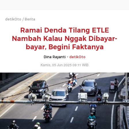
detikOto
Berita
Ramai Denda Tilang ETLE
Nambah Kalau Nggak Dibayar-
bayar, Begini Faktanya
Dina Rayanti -
detikOto
Kamis, 05 Jun 2025 09:11 WIB