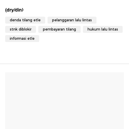
(dry/din)
denda tilang etle
pelanggaran lalu lintas
stnk diblokir
pembayaran tilang
hukum lalu lintas
informasi etle