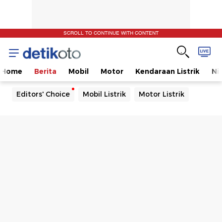
SCROLL TO CONTINUE WITH CONTENT
Home
Berita
Mobil
Motor
Kendaraan Listrik
Ni
Editors' Choice
Mobil Listrik
Motor Listrik