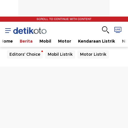
SCROLL TO CONTINUE WITH CONTENT
Home
Berita
Mobil
Motor
Kendaraan Listrik
Ni
Editors' Choice
Mobil Listrik
Motor Listrik