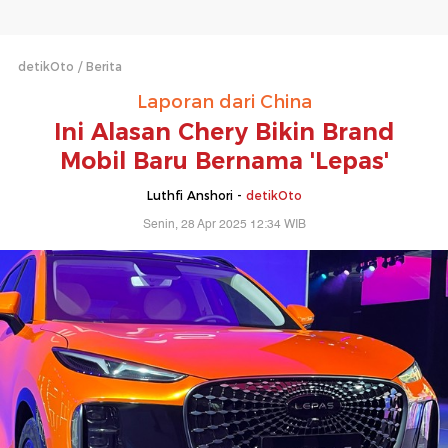
detikOto
Berita
Laporan dari China
Ini Alasan Chery Bikin Brand
Mobil Baru Bernama 'Lepas'
Luthfi Anshori -
detikOto
Senin, 28 Apr 2025 12:34 WIB